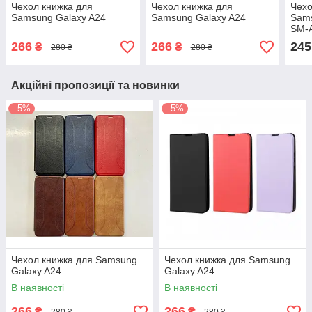
Чехол книжка для
Чехол книжка для
Чехо
Samsung Galaxy A24
Samsung Galaxy A24
Sams
SM-
266
266
245
₴
₴
280 ₴
280 ₴
Акційні пропозиції та новинки
–5%
–5%
Чехол книжка для Samsung
Чехол книжка для Samsung
Galaxy A24
Galaxy A24
В наявності
В наявності
266
266
₴
₴
280 ₴
280 ₴