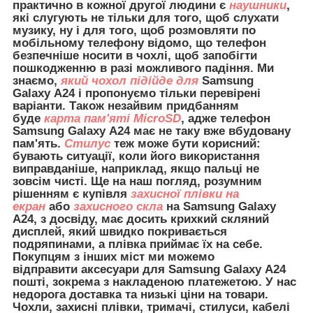
практично в кожної другої людини є
наушники
,
які слугують не тільки для того, щоб слухати
музику, ну і для того, щоб розмовляти по
мобільному телефону відомо, що телефон
безпечніше носити в чохлі, щоб запобігти
пошкодженню в разі можливого падіння. Ми
знаємо,
який чохол підійде для
Samsung
Galaxy A24 і пропонуємо тільки перевірені
варіанти. Також незайвим придбанням
буде
карта пам'яті MicroSD
, адже телефон
Samsung Galaxy A24 має не таку вже вбудовану
пам'ять.
Стилус
теж може бути корисний:
бувають ситуації, коли його використання
виправданіше, наприклад, якщо пальці не
зовсім чисті. Ще на наш погляд, розумним
рішенням є купівля
захисної плівки на
екран
або
захисного скла
на Samsung Galaxy
A24, з досвіду, має досить крихкий скляний
дисплей, який швидко покривається
подряпинами, а плівка приймає їх на себе.
Покупцям з інших міст ми можемо
відправити
аксесуари для
Samsung Galaxy A24
пошті, зокрема з накладеною платежетою. У нас
недорога доставка та низькі ціни на товари.
Чохли, захисні плівки, тримачі, стилуси, кабелі