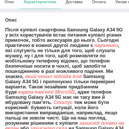
Опис
Характеристики
Доставка
Оплата
Умови 
Опис
Після купівлі смартфона Samsung Galaxy A34 5G
у всіх користувачів встає питання купівлі різних
примочок, тобто аксесуарів до нього. Сьогодні
практично в кожної другої людини є
наушники
,
які слугують не тільки для того, щоб слухати
музику, ну і для того, щоб розмовляти по
мобільному телефону відомо, що телефон
безпечніше носити в чохлі, щоб запобігти
пошкодженню в разі можливого падіння. Ми
знаємо,
який чохол підійде для
Samsung
Galaxy A34 5G і пропонуємо тільки перевірені
варіанти. Також незайвим придбанням
буде
карта пам'яті MicroSD
, адже телефон
Samsung Galaxy A34 5G має не таку вже й
вбудовану пам'ять.
Стилус
теж може бути
корисний: бувають ситуації, коли його
використання виправданіше, наприклад, якщо
пальці не зовсім чисті. Ще на наш погляд,
розумним рішенням є купівля
захисної плівки на
екран
або
захисного скла
на Samsung Galaxy A34