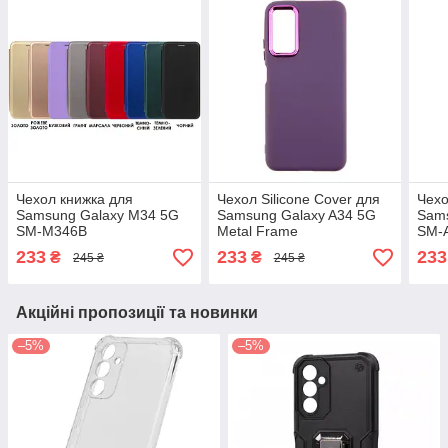
Чехол книжка для
Чехол Silicone Cover для
Чехо
Samsung Galaxy M34 5G
Samsung Galaxy A34 5G
Sams
SM-M346B
Metal Frame
SM-
233
233
233
₴
₴
245 ₴
245 ₴
Акційні пропозиції та новинки
–5%
–5%