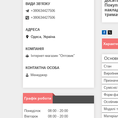
досит
Покуп
наклад
+380634427506
трима
+380634427506
Одеса, Україна
Характ
Інтернет-магазин "Оптовик"
Основ
Стан
Виробни
Менеджер
Признач
Сумісніс
Форм-фа
Графік роботи
Особлив
Моделі 
Понеділок
08:00
20:00
Матеріа
Вівторок
08:00
20:00