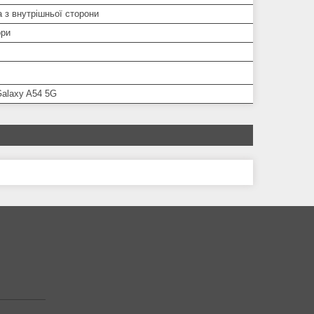
 з внутрішньої сторони
ори
alaxy A54 5G