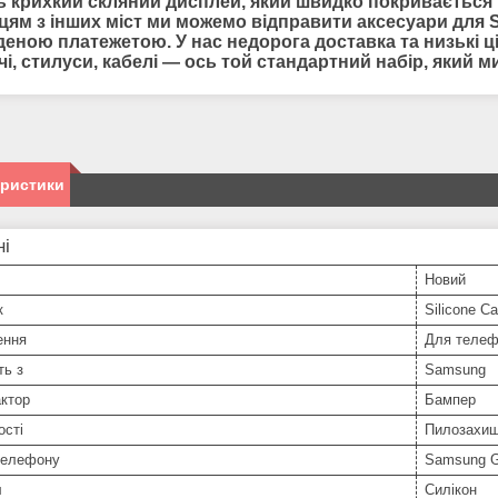
ь крихкий скляний дисплей, який швидко покривається п
цям з інших міст ми можемо відправити
аксесуари для
еною платежетою. У нас недорога доставка та низькі цін
чі, стилуси, кабелі — ось той стандартний набір, який
еристики
ні
Новий
к
Silicone C
ення
Для телеф
ть з
Samsung
ктор
Бампер
ості
Пилозахищ
телефону
Samsung G
л
Силікон