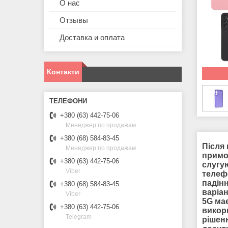
О нас
Отзывы
Доставка и оплата
Контакти
+380 (63) 442-75-06
Менеджер по продажам
+380 (68) 584-83-45
Після 
Менеджер по продажам
примоч
+380 (63) 442-75-06
слугую
Viber
телеф
падін
+380 (68) 584-83-45
варіа
Viber
5G має
+380 (63) 442-75-06
викор
Telegram
рішен