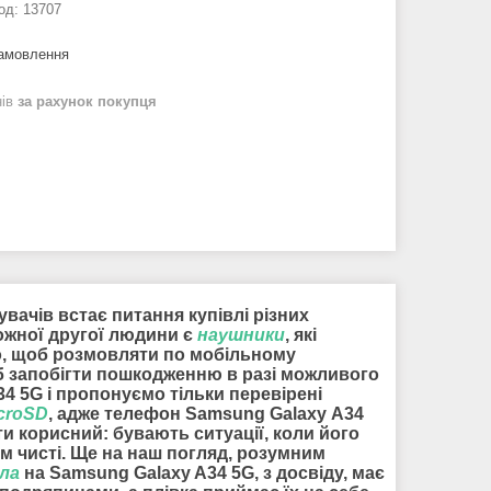
од:
13707
замовлення
нів
за рахунок покупця
вачів встає питання купівлі різних
кожної другої людини є
наушники
, які
ого, щоб розмовляти по мобільному
б запобігти пошкодженню в разі можливого
4 5G і пропонуємо тільки перевірені
croSD
, адже телефон Samsung Galaxy A34
и корисний: бувають ситуації, коли його
м чисті. Ще на наш погляд, розумним
кла
на Samsung Galaxy A34 5G, з досвіду, має