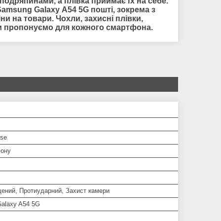
одряпинами, а плівка приймає їх на себе.
Samsung Galaxy A54 5G пошті, зокрема з
и на товари. Чохли, захисні плівки,
 ми пропонуємо для кожного смартфона.
ase
ону
ений, Протиударний, Захист камери
alaxy A54 5G