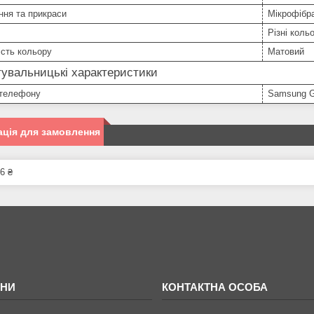
ння та прикраси
Мікрофібра
Різні коль
сть кольору
Матовий
увальницькі характеристики
телефону
Samsung G
ція для замовлення
6 ₴