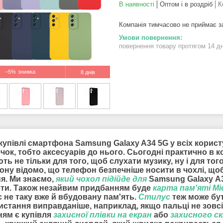
В наявності
Оптом і в роздріб
К
Компанія тимчасово не приймає 
повернення товару протягом 14 д
–5%
8 днів
купівлі смартфона Samsung Galaxy A34 5G у всіх користу
ок, тобто аксесуарів до нього. Сьогодні практично в 
ть не тільки для того, щоб слухати музику, ну і для т
ону відомо, що телефон безпечніше носити в чохлі, що
ня. Ми знаємо,
який чохол підійде для
Samsung Galaxy A3
нти. Також незайвим придбанням буде
карта пам'яті Mi
 не таку вже й вбудовану пам'ять.
Стилус
теж може бут
истання виправданіше, наприклад, якщо пальці не зовсі
ням є купівля
захисної плівки на екран
або
захисного с