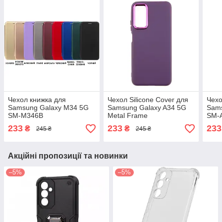
Чехол книжка для
Чехол Silicone Cover для
Чехо
Samsung Galaxy M34 5G
Samsung Galaxy A34 5G
Sams
SM-M346B
Metal Frame
SM-
233
233
233
₴
₴
245 ₴
245 ₴
Акційні пропозиції та новинки
–5%
–5%