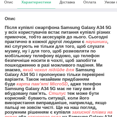
Опис
Характеристики
Доставка
Оплата
Умови 
Опис
Після купівлі смартфона Samsung Galaxy A34 5G
у всіх користувачів встає питання купівлі різних
примочок, тобто аксесуарів до нього. Сьогодні
практично в кожної другої людини є
наушники
,
які слугують не тільки для того, щоб слухати
музику, ну і для того, щоб розмовляти по
мобільному телефону відомо, що телефон
безпечніше носити в чохлі, щоб запобігти
пошкодженню в разі можливого падіння. Ми
знаємо,
який чохол підійде для
Samsung
Galaxy A34 5G і пропонуємо тільки перевірені
варіанти. Також незайвим придбанням
буде
карта пам'яті MicroSD
, адже телефон
Samsung Galaxy A34 5G має не таку вже й
вбудовану пам'ять.
Стилус
теж може бути
корисний: бувають ситуації, коли його
використання виправданіше, наприклад, якщо
пальці не зовсім чисті. Ще на наш погляд,
розумним рішенням є купівля
захисної плівки на
екран
або
захисного скла
на Samsung Galaxy A34