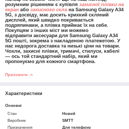
розумним рішенням є купівля
захисної плівки на
екран
або
захисного скла
на Samsung Galaxy A34
5G, з досвіду, має досить крихкий скляний
дисплей, який швидко покривається
подряпинами, а плівка приймає їх на себе.
Покупцям з інших міст ми можемо
відправити
аксесуари для
Samsung Galaxy A34
5G пошті, зокрема з накладеною платежетою. У
нас недорога доставка та низькі ціни на товари.
Чохли, захисні плівки, тримачі, стилуси, кабелі
— ось той стандартний набір, який ми
пропонуємо для кожного смартфона.
Приховати
Характеристики
Основні
Стан
Новий
Виробник
SMTT
Призначення
Для телефону