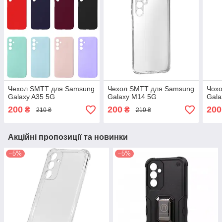
Чехол SMTT для Samsung
Чехол SMTT для Samsung
Чох
Galaxy A35 5G
Galaxy M14 5G
Gala
200
200
200
₴
₴
210 ₴
210 ₴
Акційні пропозиції та новинки
–5%
–5%