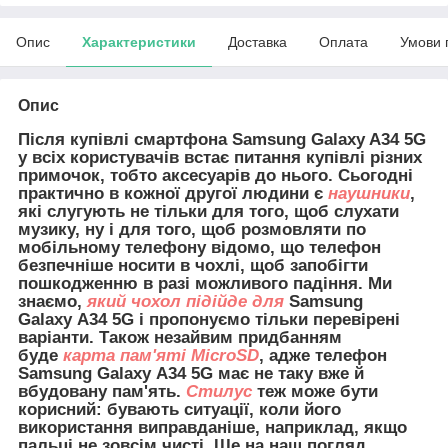
Опис
Характеристики
Доставка
Оплата
Умови 
Опис
Після купівлі смартфона Samsung Galaxy A34 5G
у всіх користувачів встає питання купівлі різних
примочок, тобто аксесуарів до нього. Сьогодні
практично в кожної другої людини є
наушники
,
які слугують не тільки для того, щоб слухати
музику, ну і для того, щоб розмовляти по
мобільному телефону відомо, що телефон
безпечніше носити в чохлі, щоб запобігти
пошкодженню в разі можливого падіння. Ми
знаємо,
який чохол підійде для
Samsung
Galaxy A34 5G і пропонуємо тільки перевірені
варіанти. Також незайвим придбанням
буде
карта пам'яті MicroSD
, адже телефон
Samsung Galaxy A34 5G має не таку вже й
вбудовану пам'ять.
Стилус
теж може бути
корисний: бувають ситуації, коли його
використання виправданіше, наприклад, якщо
пальці не зовсім чисті. Ще на наш погляд,