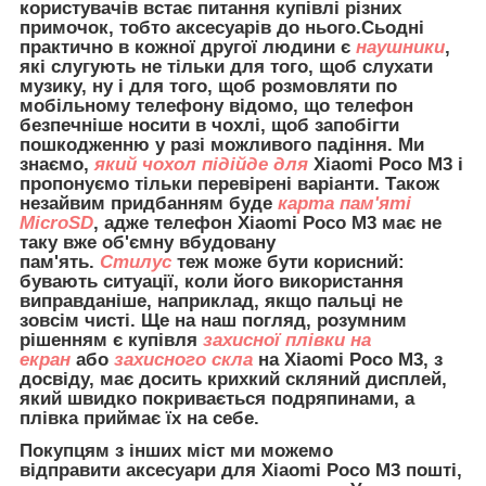
користувачів встає питання купівлі різних
примочок, тобто аксесуарів до нього.Сьодні
практично в кожної другої людини є
наушники
,
які слугують не тільки для того, щоб слухати
музику, ну і для того, щоб розмовляти по
мобільному телефону відомо, що телефон
безпечніше носити в чохлі, щоб запобігти
пошкодженню у разі можливого падіння. Ми
знаємо,
який чохол підійде для
Xiaomi
Poco M3 і
пропонуємо тільки перевірені варіанти. Також
незайвим придбанням буде
карта пам'яті
MicroSD
, адже телефон
Xiaomi
Poco M3 має не
таку вже об'ємну вбудовану
пам'ять.
Стилус
теж може бути корисний:
бувають ситуації, коли його використання
виправданіше, наприклад, якщо пальці не
зовсім чисті. Ще на наш погляд, розумним
рішенням є купівля
захисної плівки на
екран
або
захисного скла
на
Xiaomi
Poco M3, з
досвіду, має досить крихкий скляний дисплей,
який швидко покривається подряпинами, а
плівка приймає їх на себе.
Покупцям з інших міст ми можемо
відправити
аксесуари для Xiaomi
Poco M3 пошті,