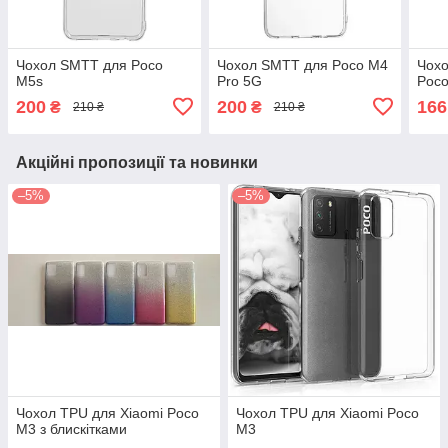
Чохол SMTT для Poco
Чохол SMTT для Poco M4
Чохо
M5s
Pro 5G
Poc
200
200
166
₴
₴
210 ₴
210 ₴
Акційні пропозиції та новинки
–5%
–5%
Чохол TPU для Xiaomi Poco
Чохол TPU для Xiaomi Poco
M3 з блискітками
M3