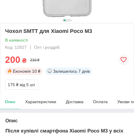
Чохол SMTT для Xiaomi Poco M3
В наявності
Код: 12827
Опт і роздріб
200
₴
210 ₴
Економія
10 ₴
Залишилось
7 днів
175 ₴
від 5 шт.
Опис
Характеристики
Доставка
Оплата
Умови п
Опис
Після купівлі смартфона
Xiaomi
Poco M3 у всіх