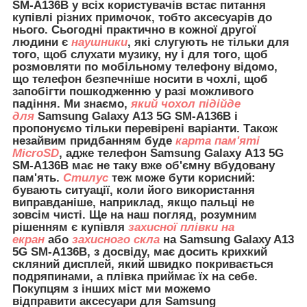
SM-A136B
у всіх користувачів встає питання
купівлі різних примочок, тобто аксесуарів до
нього. Сьогодні практично в кожної другої
людини є
наушники
, які слугують не тільки для
того, щоб слухати музику, ну і для того, щоб
розмовляти по мобільному телефону відомо,
що телефон безпечніше носити в чохлі, щоб
запобігти пошкодженню у разі можливого
падіння. Ми знаємо,
який чохол підійде
для
Samsung Galaxy A13 5G SM-A136B і
пропонуємо тільки перевірені варіанти. Також
незайвим придбанням буде
карта пам'яті
MicroSD
, адже телефон Samsung Galaxy A13 5G
SM-A136B має не таку вже об'ємну вбудовану
пам'ять.
Стилус
теж може бути корисний:
бувають ситуації, коли його використання
виправданіше, наприклад, якщо пальці не
зовсім чисті. Ще на наш погляд, розумним
рішенням є купівля
захисної плівки на
екран
або
захисного скла
на Samsung Galaxy A13
5G SM-A136B, з досвіду, має досить крихкий
скляний дисплей, який швидко покривається
подряпинами, а плівка приймає їх на себе.
Покупцям з інших міст ми можемо
відправити
аксесуари для
Samsung