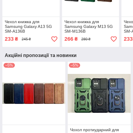
Чехол книжка для
Чехол книжка для
Чехо
Samsung Galaxy A13 5G
Samsung Galaxy M13 5G
Sams
SM-A136B
SM-M136B
SM-
233
266
233
₴
₴
245 ₴
280 ₴
Акційні пропозиції та новинки
–5%
–5%
Чохол протиударний для