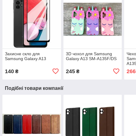
Захисне скло для
3D чохол для Samsung
Чехо
Samsung Galaxy A13
Galaxy A13 SM-A135F/DS
Sams
A13
140
245
266
₴
₴
Подібні товари компанії