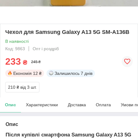
Чехол для Samsung Galaxy A13 5G SM-A136B
В наявності
Код: 9863
Опт і роздріб
233
₴
245 ₴
Економія
12 ₴
Залишилось
7 днів
210 ₴
від 3 шт.
Опис
Характеристики
Доставка
Оплата
Умови п
Опис
Після купівлі смартфона Samsung Galaxy A13
5G