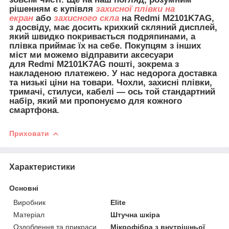
рішенням є купівля
захисної плівки на
екран
або
захисного скла
на Redmi M2101K7AG,
з досвіду, має досить крихкий скляний дисплей,
який швидко покривається подряпинами, а
плівка приймає їх на себе. Покупцям з інших
міст ми можемо відправити
аксесуари
для
Redmi M2101K7AG пошті, зокрема з
накладеною платежею. У нас недорога доставка
та низькі ціни на товари. Чохли, захисні плівки,
тримачі, стилуси, кабелі — ось той стандартний
набір, який ми пропонуємо для кожного
смартфона.
Приховати
Характеристики
Основні
Виробник
Elite
Матеріал
Штучна шкіра
Оздоблення та прикраси
Мікрофібра з внутрішньої