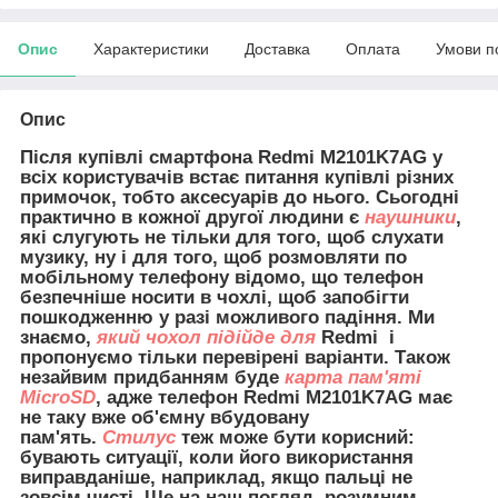
Опис
Характеристики
Доставка
Оплата
Умови п
Опис
Після купівлі смартфона
Redmi M2101K7AG
у
всіх користувачів встає питання купівлі різних
примочок, тобто аксесуарів до нього. Сьогодні
практично в кожної другої людини є
наушники
,
які слугують не тільки для того, щоб слухати
музику, ну і для того, щоб розмовляти по
мобільному телефону відомо, що телефон
безпечніше носити в чохлі, щоб запобігти
пошкодженню у разі можливого падіння. Ми
знаємо,
який чохол підійде для
Redmi і
пропонуємо тільки перевірені варіанти. Також
незайвим придбанням буде
карта пам'яті
MicroSD
, адже телефон Redmi M2101K7AG має
не таку вже об'ємну вбудовану
пам'ять.
Стилус
теж може бути корисний:
бувають ситуації, коли його використання
виправданіше, наприклад, якщо пальці не
зовсім чисті. Ще на наш погляд, розумним