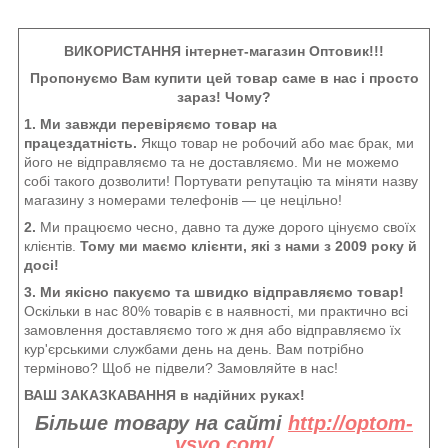
ВИКОРИСТАННЯ інтернет-магазин Оптовик!!!
Пропонуємо Вам купити цей товар саме в нас і просто
зараз! Чому?
1. Ми завжди перевіряємо товар на
працездатність.
Якщо товар не робочий або має брак, ми
його не відправляємо та не доставляємо. Ми не можемо
собі такого дозволити! Портувати репутацію та міняти назву
магазину з номерами телефонів — це нецільно!
2.
Ми працюємо чесно, давно та дуже дорого цінуємо своїх
клієнтів.
Тому ми маємо клієнти, які з нами з 2009 року й
досі!
3. Ми якісно пакуємо та швидко відправляємо товар!
Оскільки в нас 80% товарів є в наявності, ми практично всі
замовлення доставляємо того ж дня або відправляємо їх
кур'єрськими службами день на день. Вам потрібно
терміново? Щоб не підвели? Замовляйте в нас!
ВАШ ЗАКАЗКАВАННЯ в надійних руках!
Більше товару на сайті
http://optom-
vsyo.com/