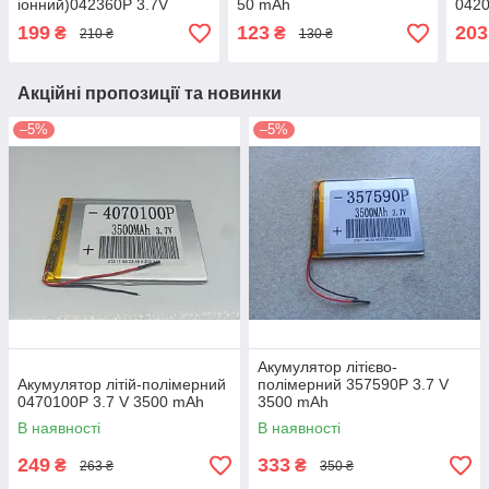
іонний)042360P 3.7V
50 mAh
0420
1000mAh
450
199
123
203
₴
₴
210 ₴
130 ₴
Акційні пропозиції та новинки
–5%
–5%
Акумулятор літієво-
Акумулятор літій-полімерний
полімерний 357590P 3.7 V
0470100P 3.7 V 3500 mAh
3500 mAh
В наявності
В наявності
249
333
₴
₴
263 ₴
350 ₴