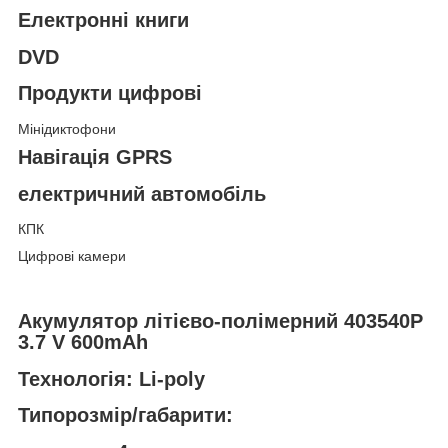
Електронні книги
DVD
Продукти цифрові
Мінідиктофони
Навігація GPRS
електричний автомобіль
КПК
Цифрові камери
Акумулятор літієво-полімерний 403540P
3.7 V 600mAh
Технологія: Li-poly
Типорозмір/габарити: