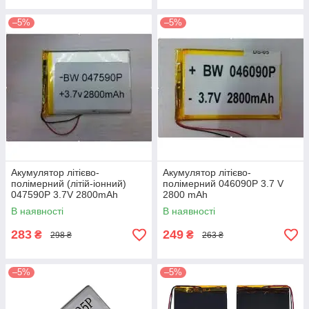
–5%
–5%
Акумулятор літієво-
Акумулятор літієво-
полімерний (літій-іонний)
полімерний 046090P 3.7 V
047590P 3.7V 2800mAh
2800 mAh
В наявності
В наявності
283
249
₴
₴
298 ₴
263 ₴
–5%
–5%