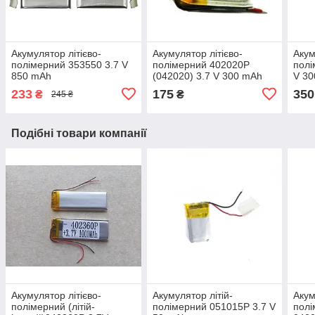
Акумулятор літієво-
Акумулятор літієво-
Акум
полімерний 353550 3.7 V
полімерний 402020P
полі
850 mAh
(042020) 3.7 V 300 mAh
V 3
233
175
350
₴
₴
245 ₴
Подібні товари компанії
Акумулятор літієво-
Акумулятор літій-
Акум
полімерний (літій-
полімерний 051015P 3.7 V
полі