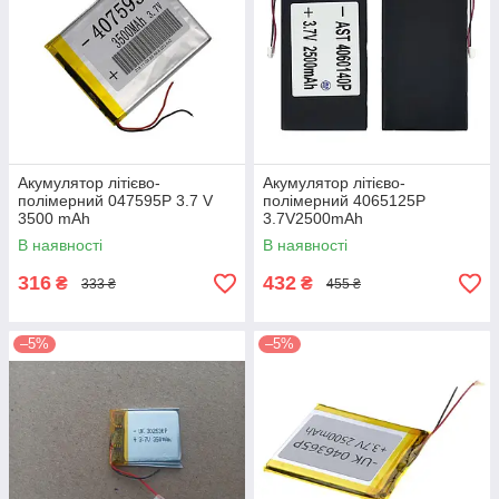
Акумулятор літієво-
Акумулятор літієво-
полімерний 047595P 3.7 V
полімерний 4065125P
3500 mAh
3.7V2500mAh
В наявності
В наявності
316
432
₴
₴
333 ₴
455 ₴
–5%
–5%