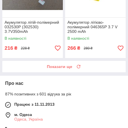
Акумулятор літій-полімерний
Акумулятор літієво-
032530P (302530)
полімерний 046365P 3.7 V
3.7V350mAh
2500 mAh
В наявності
В наявності
216
266
₴
₴
228 ₴
280 ₴
Показати ще
Про нас
87% позитивних з 601 відгука за рік
Працює з 11.11.2013
м. Одеса
Одеса, Україна