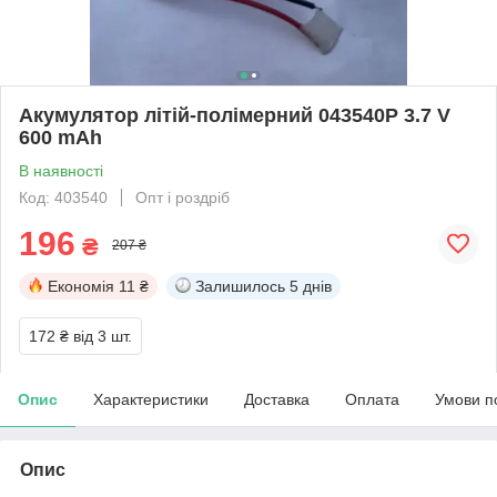
Акумулятор літій-полімерний 043540P 3.7 V
600 mAh
В наявності
Код: 403540
Опт і роздріб
196
₴
207 ₴
Економія
11 ₴
Залишилось
5 днів
172 ₴
від 3 шт.
Опис
Характеристики
Доставка
Оплата
Умови п
Опис