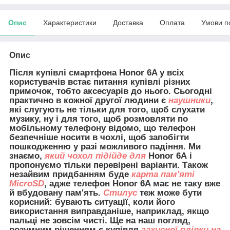
Опис
Характеристики
Доставка
Оплата
Умови п
Опис
Після купівлі смартфона Honor 6A у всіх
користувачів встає питання купівлі різних
примочок, тобто аксесуарів до нього. Сьогодні
практично в кожної другої людини є
наушники
,
які слугують не тільки для того, щоб слухати
музику, ну і для того, щоб розмовляти по
мобільному телефону відомо, що телефон
безпечніше носити в чохлі, щоб запобігти
пошкодженню у разі можливого падіння. Ми
знаємо,
який чохол підійде для
Honor 6A
і
пропонуємо тільки перевірені варіанти. Також
незайвим придбанням буде
карта пам'яті
MicroSD
, адже телефон Honor 6A має не таку вже
й вбудовану пам'ять.
Стилус
теж може бути
корисний: бувають ситуації, коли його
використання виправданіше, наприклад, якщо
пальці не зовсім чисті. Ще на наш погляд,
розумним рішенням є купівля
захисної плівки на