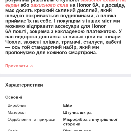
екран
або
захисного скла
на Honor 6A, з досвіду,
має досить крихкий скляний дисплей, який
швидко покривається подряпинами, а плівка
приймає їх на себе. І покупцям з інших міст ми
можемо відправити
аксесуари для Honor
6A
пошті, зокрема з накладеною платежетою. У
нас недорога доставка та низькі ціни на товари.
Чохли, захисні плівки, тримачі, стилуси, кабелі
— ось той стандартний набір, який ми
пропонуємо для кожного смартфона.
Приховати
Характеристики
Основні
Виробник
Elite
Матеріал
Штучна шкіра
Оздоблення та прикраси
Мікрофібра з внутрішньої
сторони
Колір
Різні кольори