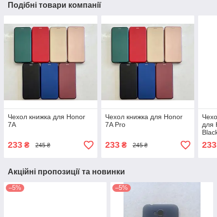
Подібні товари компанії
Чехол книжка для Honor
Чехол книжка для Honor
Чехо
7A
7A Pro
для 
Blac
233
233
233
₴
₴
245 ₴
245 ₴
Акційні пропозиції та новинки
–5%
–5%