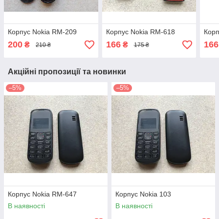
Корпус Nokia RM-209
Корпус Nokia RM-618
Корп
200
166
166
₴
₴
210 ₴
175 ₴
Акційні пропозиції та новинки
–5%
–5%
Корпус Nokia RM-647
Корпус Nokia 103
В наявності
В наявності