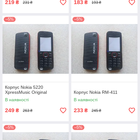
219
183
₴
₴
231 ₴
193 ₴
–5%
–5%
Корпус Nokia 5220
XpressMusic Original
Корпус Nokia RM-411
В наявності
В наявності
249
233
₴
₴
263 ₴
245 ₴
–5%
–5%