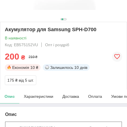
Акумулятор для Samsung SPH-D700
В наявності
Код: EB575152VU
Опт і роздріб
200
₴
210 ₴
Економія
10 ₴
Залишилось
10 днів
175 ₴
від 5 шт.
Опис
Характеристики
Доставка
Оплата
Умови п
Опис