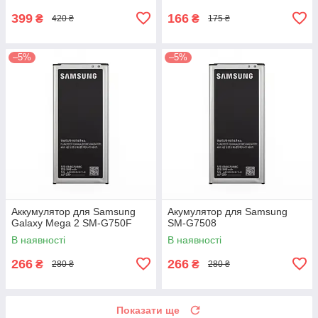
399
166
₴
₴
420 ₴
175 ₴
–5%
–5%
Аккумулятор для Samsung
Акумулятор для Samsung
Galaxy Mega 2 SM-G750F
SM-G7508
В наявності
В наявності
266
266
₴
₴
280 ₴
280 ₴
Показати ще