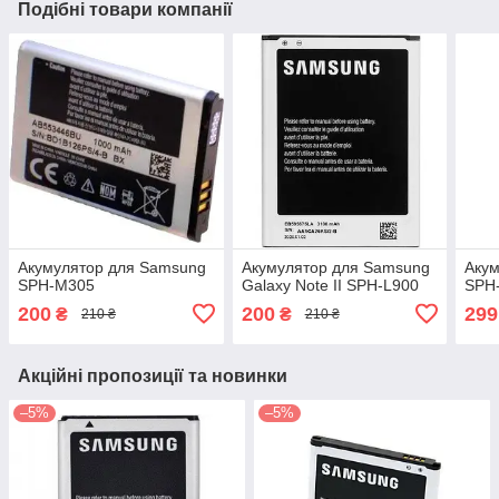
Подібні товари компанії
Акумулятор для Samsung
Акумулятор для Samsung
Акум
SPH-M305
Galaxy Note II SPH-L900
SPH
200
200
299
₴
₴
210 ₴
210 ₴
Акційні пропозиції та новинки
–5%
–5%