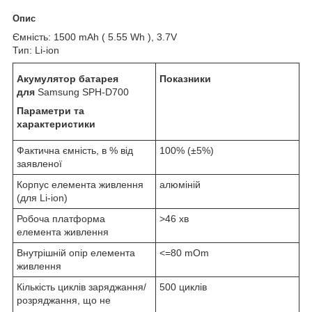
Опис
Ємність: 1500 mAh ( 5.55 Wh ), 3.7V
Тип: Li-ion
Акумулятор батарея
Показники
для
Samsung SPH-D700
Параметри та
характеристики
Фактична ємність, в % від
100% (±5%)
заявленої
Корпус елемента живлення
алюміній
(для Li-ion)
Робоча платформа
>46 хв
елемента живлення
Внутрішній опір елемента
<=80 mOm
живлення
Кількість циклів заряджання/
500 циклів
розряджання, що не