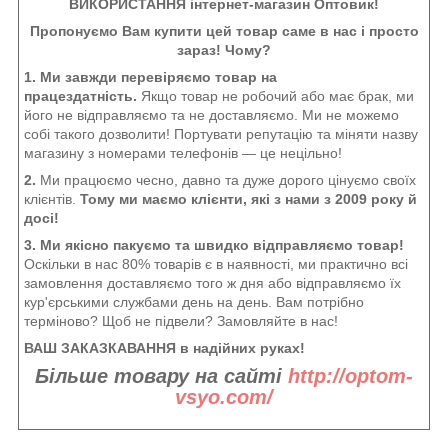
ВИКОРИСТАННЯ інтернет-магазин Оптовик!
Пропонуємо Вам купити цей товар саме в нас і просто
зараз! Чому?
1. Ми завжди перевіряємо товар на
працездатність.
Якщо товар не робочий або має брак, ми
його не відправляємо та не доставляємо. Ми не можемо
собі такого дозволити! Портувати репутацію та міняти назву
магазину з номерами телефонів — це нецільно!
2.
Ми працюємо чесно, давно та дуже дорого цінуємо своїх
клієнтів.
Тому ми маємо клієнти, які з нами з 2009 року й
досі!
3. Ми якісно пакуємо та швидко відправляємо товар!
Оскільки в нас 80% товарів є в наявності, ми практично всі
замовлення доставляємо того ж дня або відправляємо їх
кур'єрськими службами день на день. Вам потрібно
терміново? Щоб не підвели? Замовляйте в нас!
ВАШ ЗАКАЗКАВАННЯ в надійних руках!
Більше товару на сайті
http://optom-
vsyo.com/