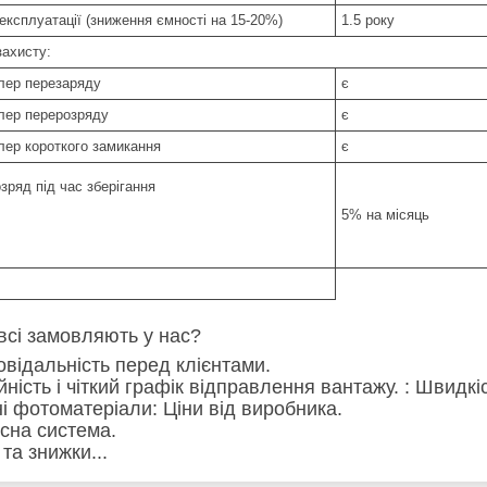
експлуатації (зниження ємності на 15-20%)
1.5 року
захисту:
лер перезаряду
є
лер перерозряду
є
лер короткого замикання
є
зряд під час зберігання
5% на місяць
всі замовляють у нас?
повідальність перед клієнтами.
ійність і чіткий графік відправлення вантажу. : Швид
сні фотоматеріали: Ціни від виробника.
усна система.
ї та знижки...