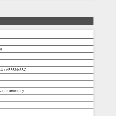
од
U / AB553446BC
ьного телефону