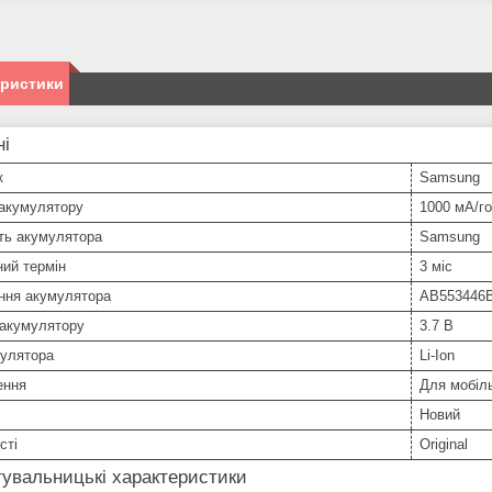
еристики
ні
к
Samsung
 акумулятору
1000 мА/г
ть акумулятора
Samsung
ний термін
3 міс
ння акумулятора
AB553446B
 акумулятору
3.7 В
мулятора
Li-Ion
ення
Для мобіл
Новий
сті
Original
увальницькі характеристики