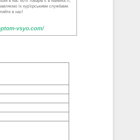
ьки в нас 80% товарів є в наявності,
правляємо їх кур'єрськими службами
ляйте в нас!
/optom-vsyo.com/