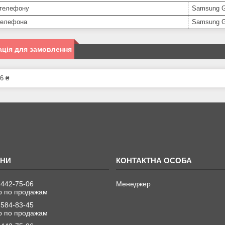
телефону
Samsung G
телефона
Samsung G
ція для замовлення
6 ₴
 442-75-06
Менеджер
 по продажам
 584-83-45
 по продажам