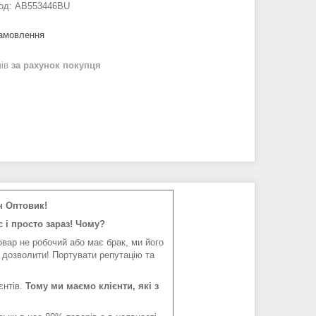
од:
AB553446BU
замовлення
нів
за рахунок покупця
н Оптовик!
 і просто зараз! Чому?
вар не робочий або має брак, ми його
 дозволити! Портувати репутацію та
єнтів.
Тому ми маємо клієнти, які з