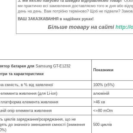
3. Ми якісно пакуємо та швидко відправляємо товар!
Оскіл
ми практично всі замовлення доставляємо того ж дня або від
день на день. Вам потрібно терміново? Щоб не підвели? Замов
ВАШ ЗАКАЗКАВАННЯ в надійних руках!
Більше товару на сайті
http:/
ятор батарея для
Samsung GT-E1232
Показники
три та характеристики
а ємність, в % від заявленої
100% (±5%)
 елемента живлення (для Li-ion)
алюміній
 платформа елемента живлення
>46 хв
шній опір елемента живлення
<=80 mOm
сть циклів заряджання/розряджання, що не
дять до значного зменшення ємності (зниження
500 циклів
20%)