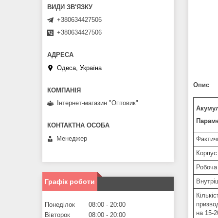
+380634427506
+380634427506
Одеса, Україна
Опис
Інтернет-магазин "Оптовик"
Акумул
Параме
Менеджер
Фактичн
Корпус
Робоча
Графік роботи
Внутрі
Кількі
призво
Понеділок
08:00
20:00
на 15-
Вівторок
08:00
20:00