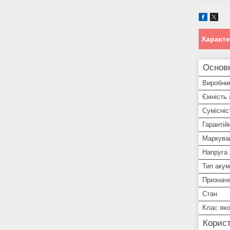
Характ
Основ
Виробни
Ємність
Сумісніс
Гарантій
Маркува
Напруга
Тип аку
Признач
Стан
Клас яко
Корист