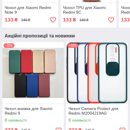
Чохол для Xiaomi Redmi
Чохол TPU для Xiaomi
Чохо
Note 9
Redmi 9C
Redm
133
133
133
₴
₴
140 ₴
140 ₴
Акційні пропозиції та новинки
–5%
–5%
Чехол книжка для Xiaomi
Чехол Camera Protect для
Redmi 9
Redmi M2004J19AG
В наявності
В наявності