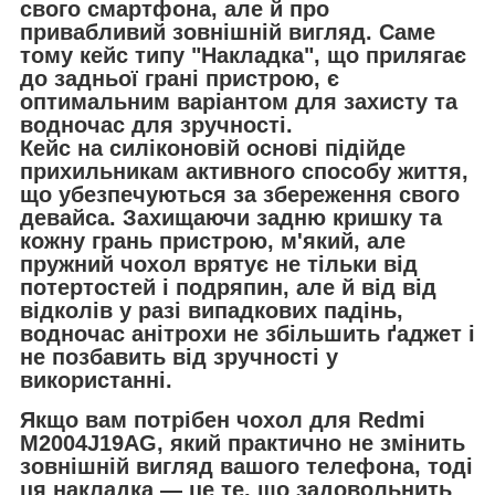
свого смартфона, але й про
привабливий зовнішній вигляд. Саме
тому кейс типу "Накладка", що прилягає
до задньої грані пристрою, є
оптимальним варіантом для захисту та
водночас для зручності.
Кейс на силіконовій основі підійде
прихильникам активного способу життя,
що убезпечуються за збереження свого
девайса. Захищаючи задню кришку та
кожну грань пристрою, м'який, але
пружний чохол врятує не тільки від
потертостей і подряпин, але й від від
відколів у разі випадкових падінь,
водночас анітрохи не збільшить ґаджет і
не позбавить від зручності у
використанні.
Якщо вам потрібен чохол для Redmi
M2004J19AG, який практично не змінить
зовнішній вигляд вашого телефона, тоді
ця накладка — це те, що задовольнить