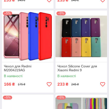
233
233
₴
₴
245 ₴
245 ₴
–5%
–5%
Чехол для Redmi
Чохол Silicone Cover для
M2004J19AG
Xiaomi Redmi 9
В наявності
В наявності
166
233
₴
₴
175 ₴
245 ₴
–5%
–5%