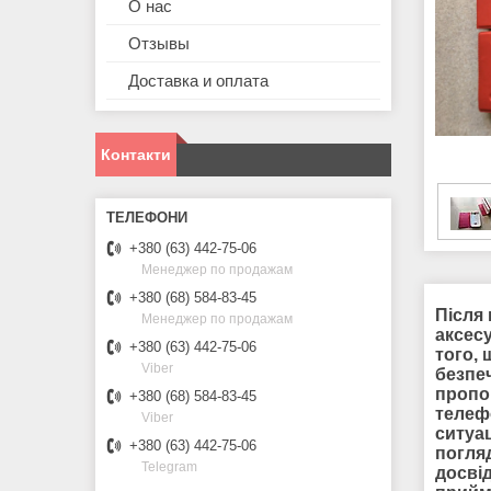
О нас
Отзывы
Доставка и оплата
Контакти
+380 (63) 442-75-06
Менеджер по продажам
+380 (68) 584-83-45
Після 
Менеджер по продажам
аксес
+380 (63) 442-75-06
того,
Viber
безпеч
пропо
+380 (68) 584-83-45
телеф
Viber
ситуац
+380 (63) 442-75-06
погля
Telegram
досві