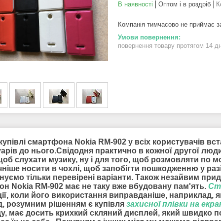
В наявності
Оптом і в роздріб
К
Компанія тимчасово не приймає 
повернення товару протягом 14 д
купівлі смартфона Nokia RM-902 у всіх користувачів вст
уарів до нього.Свідодня практично в кожної другої люд
 щоб слухати музику, ну і для того, щоб розмовляти по
ніше носити в чохлі, щоб запобігти пошкодженню у разі
нуємо тільки перевірені варіанти. Також незайвим пр
он Nokia RM-902 має не таку вже вбудовану пам'ять.
Ст
ії, коли його використання виправданіше, наприклад, я
д, розумним рішенням є купівля
захисної плівки на екра
ду, має досить крихкий скляний дисплей, який швидко 