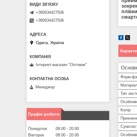
прийм
зокрем
плівки
+380634427506
смарт
+380634427506
Одеса, Україна
Характ
Інтернет-магазин "Оптовик"
Основ
Форм-фа
Матеріа
Менеджер
Тип заст
Особлив
Колір
Графік роботи
Признач
Сумісніс
Понеділок
08:00
20:00
Особливі
Вівторок
08:00
20:00