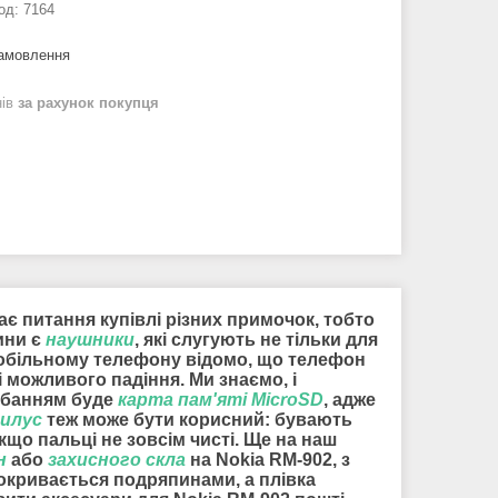
од:
7164
замовлення
нів
за рахунок покупця
ає питання купівлі різних примочок, тобто
ини є
наушники
, які слугують не тільки для
 мобільному телефону відомо, що телефон
 можливого падіння. Ми знаємо, і
идбанням буде
карта пам'яті MicroSD
, адже
илус
теж може бути корисний: бувають
кщо пальці не зовсім чисті. Ще на наш
н
або
захисного скла
на Nokia RM-902, з
покривається подряпинами, а плівка