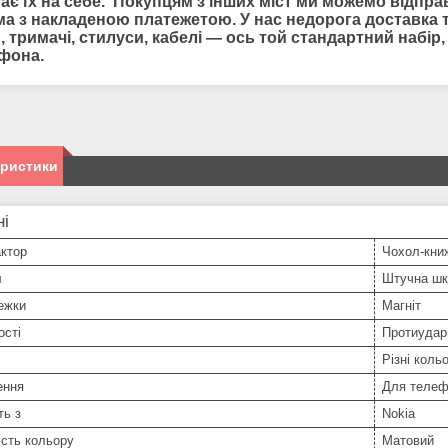
ає їх на себе. Покупцям з інших міст ми можемо відпр
а з накладеною платежетою. У нас недорога доставка та
, тримачі, стилуси, кабелі — ось той стандартний набі
фона.
еристики
ні
ктор
Чохол-кни
л
Штучна шк
ежки
Магніт
ості
Протиудар
Різні коль
ення
Для телеф
ть з
Nokia
сть кольору
Матовий