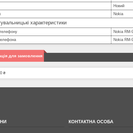
Новий
к
Nokia
увальницькі характеристики
телефону
Nokia RM-
телефона
Nokia RM-
ція для замовлення
0 ₴