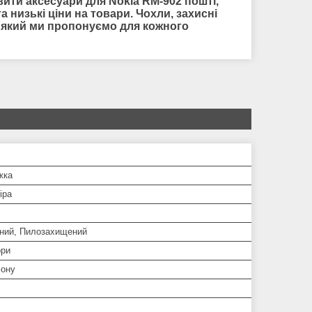
авити
аксесуари для
Nokia RM-902 пошті,
 низькі ціни на товари. Чохли, захисні
р, який ми пропонуємо для кожного
жка
іра
ний, Пилозахищений
ори
ону