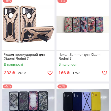
–5%
–5%
Чохол протиударний для
Чохол Summer для Xiaomi
Xiaomi Redmi 7
Redmi 7
В наявності
В наявності
232
166
₴
₴
245 ₴
175 ₴
–5%
–5%