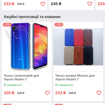
233
245
233
₴
₴
245 ₴
Акційні пропозиції та новинки
–5%
–5%
Чохол силіконовий для
Чехол книжка Momax для
Xiaomi Redmi 7
Xiaomi Redmi 7
В наявності
В наявності
100
233
₴
₴
105 ₴
245 ₴