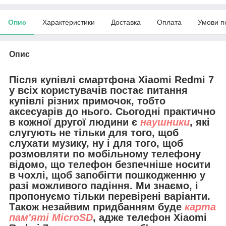
Опис
Характеристики
Доставка
Оплата
Умови п
Опис
Після купівлі смартфона Xiaomi Redmi 7
у всіх користувачів постає питання
купівлі різних примочок, тобто
аксесуарів до нього. Сьогодні практично
в кожної другої людини є
наушники
, які
слугують не тільки для того, щоб
слухати музику, ну і для того, щоб
розмовляти по мобільному телефону
відомо, що телефон безпечніше носити
в чохлі, щоб запобігти пошкодженню у
разі можливого падіння. Ми знаємо, і
пропонуємо тільки перевірені варіанти.
Також незайвим придбанням буде
карта
пам'яті MicroSD
, адже телефон Xiaomi