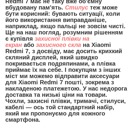
Redmi 7 має не таку вже об'ємну
вбудовану пам'ять.
Стилус
теж може
бути корисний: бувають ситуації, коли
його використання виправданіше,
наприклад, якщо пальці не зовсім чисті.
Ще на наш погляд, розумним рішенням
є купівля
захисної плівки на
екран
або
захисного скла
на Xiaomi
Redmi 7, з досвіду, має досить крихкий
скляний дисплей, який швидко
покривається подряпинами, а плівка
приймає їх на себе. І покупцям з інших
міст ми можемо відправити
аксесуари
для Xiaomi Redmi 7
пошті, зокрема з
накладеною платежетою. У нас недорога
доставка та низькі ціни на товари.
Чохли, захисні плівки, тримачі, стилуси,
кабелі — ось той стандартний набір,
який ми пропонуємо для кожного
смартфона.