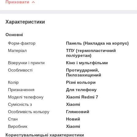
Приховати
Характеристики
Основні
Форм-фактор
Панель (Накладка на корпус)
Матеріал
ТПУ (термопластичний
поліуретан)
Візерунки і принти
Кіно і мультфільми
Особливості
Протиударний,
Пилозахищений
Колір
Різні кольори
Призначення
Для телефону
Моделі телефону
Xiaomi Redmi 7
Сумісність з
Xiaomi
Особливість кольору
Глянсовий
Стан
Новий
Виробник
Xiaomi
Користувальницькі характеристики