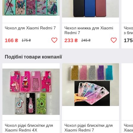
Чохол для Xiaomi Redmi 7
Чехол книжка для Xiaomi
Чохо
Redmi 7
з бл
166
233
175
₴
₴
175 ₴
245 ₴
Подібні товари компанії
Чохол рідкі блискітки для
Чохол рідкі блискітки для
Чохо
Xiaomi Redmi 4X
Xiaomi Redmi 7
Xiao