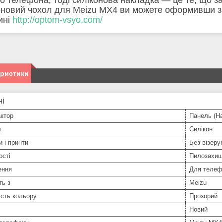
оновий чохол для Meizu MX4 ви можете оформивши з
ині
http://optom-vsyo.com/
еристики
ні
ктор
Панель (На
л
Силікон
и і принти
Без візерун
ості
Пилозахи
ення
Для телеф
ть з
Meizu
сть кольору
Прозорий
Новий