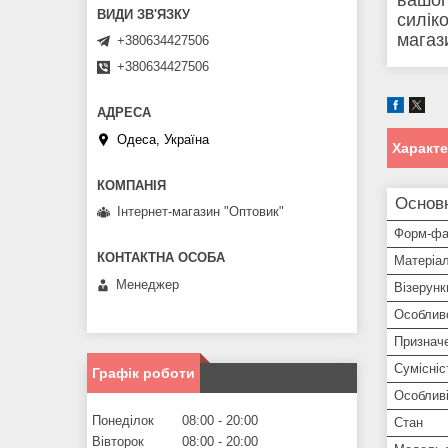
силік
магаз
+380634427506
+380634427506
Одеса, Україна
Характ
Основ
Інтернет-магазин "Оптовик"
Форм-фа
Матеріа
Менеджер
Візерунк
Особлив
Признач
Сумісніс
Графік роботи
Особливі
Понеділок
08:00
20:00
Стан
Вівторок
08:00
20:00