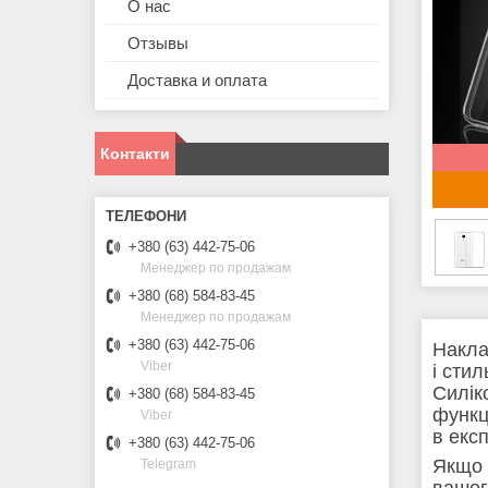
О нас
Отзывы
Доставка и оплата
Контакти
+380 (63) 442-75-06
Менеджер по продажам
+380 (68) 584-83-45
Менеджер по продажам
+380 (63) 442-75-06
Накла
Viber
і сти
Силік
+380 (68) 584-83-45
функц
Viber
в експ
+380 (63) 442-75-06
Якщо 
Telegram
вашог