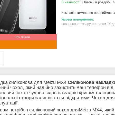
В наявності
Оптом і в роздріб
К
Компанія тимчасово не приймає 
повернення товару протягом 14 д
–5%
дка силіконова для Meizu MX4
Силіконова накладк
льний чохол, який надійно захистить Ваш телефон від
оновий чохол чудово сідає на задню кришку телефона,
іональні отвори залишаються відкритими. Чохол для
луатації.
вам потрібен силіконовий чохол дляMeizu MX4, який 
о телефона, тоді силіконова накладка — це те, що за