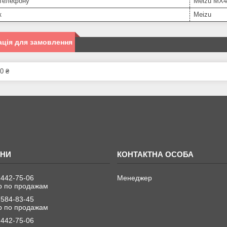
телефону
Meizu MX4
к
Meizu
ція для замовлення
0 ₴
 442-75-06
Менеджер
 по продажам
 584-83-45
 по продажам
 442-75-06