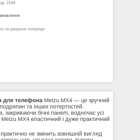
од:
2144
замовлення
нів
за рахунок покупця
а для телефона
Meizu MX4 — це зручний
 подряпин та інших потертостей.
 закриваючи бічні панелі, водночас усі
 Meizu MX4 еластичний і дуже практичний
практично не змінить зовнішній вигляд
довольнить усі ваші запити. Купити