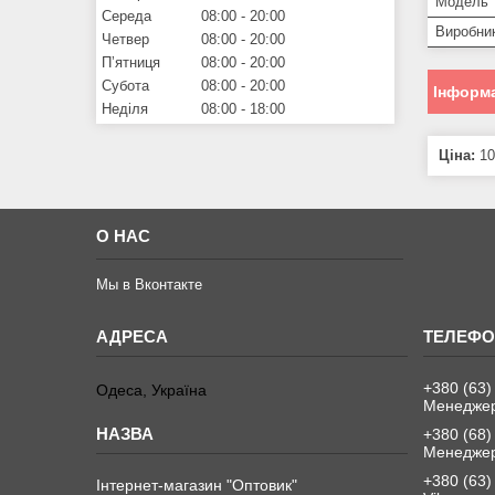
Модель 
Середа
08:00
20:00
Виробни
Четвер
08:00
20:00
Пʼятниця
08:00
20:00
Субота
08:00
20:00
Інформа
Неділя
08:00
18:00
Ціна:
10
О НАС
Мы в Вконтакте
+380 (63)
Одеса, Україна
Менеджер
+380 (68)
Менеджер
+380 (63)
Інтернет-магазин "Оптовик"