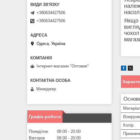
належ
насол
+380634427506
Якщо 
+380634427506
вигля
чохол
магаз
Одеса, Україна
Інтернет-магазин "Оптовик"
Характ
Менеджер
Основ
Матеріа
Графік роботи
Візерунк
Колір
Понеділок
08:00
20:00
Признач
Вівторок
08:00
20:00