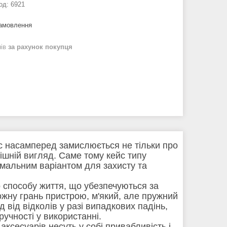
од:
6921
замовлення
нів
за рахунок покупця
с насамперед замислюється не тільки про
шній вигляд. Саме тому кейс типу
имальним варіантом для захисту та
о способу життя, що убезпечуються за
жну грань пристрою, м'який, але пружний
д від відколів у разі випадкових падінь,
ручності у використанні.
аксесуарів несуть у собі привабливість і