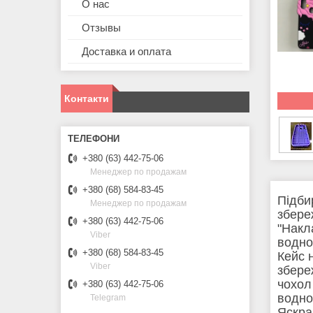
О нас
Отзывы
Доставка и оплата
Контакти
+380 (63) 442-75-06
Менеджер по продажам
+380 (68) 584-83-45
Підби
Менеджер по продажам
збере
+380 (63) 442-75-06
"Накл
Viber
водно
+380 (68) 584-83-45
Кейс 
Viber
збере
чохол 
+380 (63) 442-75-06
водно
Telegram
Яскра