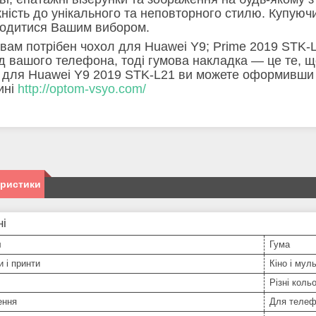
ність до унікального та неповторного стилю. Купуюч
одитися Вашим вибором.
вам потрібен чохол для Huawei Y9; Prime 2019 STK-L2
д вашого телефона, тоді гумова накладка — це те, що
 для Huawei Y9 2019 STK-L21 ви можете оформивши 
ині
http://optom-vsyo.com/
еристики
ні
л
Гума
и і принти
Кіно і мул
Різні коль
ення
Для телеф