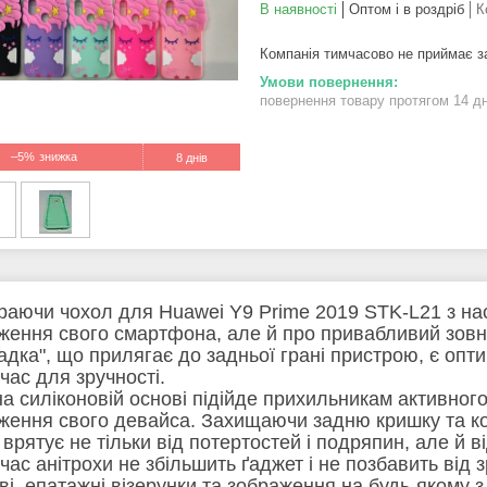
В наявності
Оптом і в роздріб
К
Компанія тимчасово не приймає 
повернення товару протягом 14 д
–5%
8 днів
раючи чохол для Huawei Y9 Prime 2019 STK-L21 з на
ження свого смартфона, але й про привабливий зовні
адка", що прилягає до задньої грані пристрою, є опт
час для зручності.
на силіконовій основі підійде прихильникам активног
ження свого девайса. Захищаючи задню кришку та ко
врятує не тільки від потертостей і подряпин, але й ві
час анітрохи не збільшить ґаджет і не позбавить від з
ві, епатажні візерунки та зображення на будь-якому з 