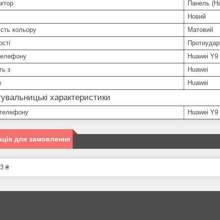
ктор
Панель (На
Новий
сть кольору
Матовий
ості
Протиудар
телефону
Huawei Y9
ть з
Huawei
к
Huawei
увальницькі характеристики
телефону
Huawei Y9
ція для замовлення
3 ₴