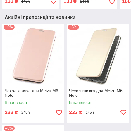
133
133
166
₴
₴
140 ₴
140 ₴
Акційні пропозиції та новинки
–5%
–5%
Чехол книжка для Meizu M6
Чехол книжка для Meizu M6
Note
Note
В наявності
В наявності
233
233
₴
₴
245 ₴
245 ₴
–5%