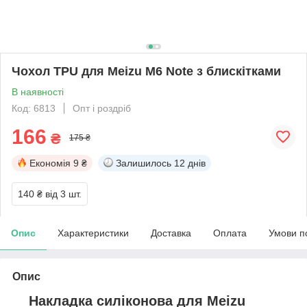
Чохол TPU для Meizu M6 Note з блискітками
В наявності
Код: 6813
Опт і роздріб
166
₴
175 ₴
Економія
9 ₴
Залишилось
12 днів
140 ₴
від 3 шт.
Опис
Характеристики
Доставка
Оплата
Умови п
Опис
Накладка силіконова для
Meizu