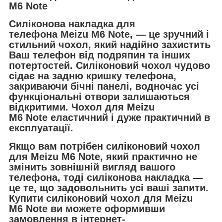
M6 Note
Силіконова накладка для
телефона
Meizu M6 Note,
— це зручний і
стильний чохол, який надійно захистить
Ваш телефон від подряпин та інших
потертостей. Силіконовий чохол чудово
сідає на задню кришку телефона,
закриваючи бічні панелі, водночас усі
функціональні отвори залишаються
відкритими. Чохол для
Meizu
M6 Note
еластичний і дуже практичний в
експлуатації.
Якщо вам потрібен силіконовий чохол
для
Meizu M6 Note
, який практично не
змінить зовнішній вигляд вашого
телефона, тоді силіконова накладка —
це те, що задовольнить усі ваші запити.
Купити силіконовий чохол для
Meizu
M6 Note
ви можете оформивши
замовлення в інтернет-