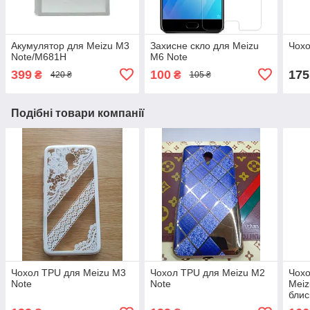
Акумулятор для Meizu M3
Захисне скло для Meizu
Чохо
Note/M681H
M6 Note
399
100
175
₴
₴
420 ₴
105 ₴
Подібні товари компанії
Чохол TPU для Meizu M3
Чохол TPU для Meizu M2
Чохо
Note
Note
Meiz
блис