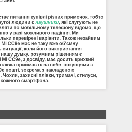
танні.
стає питання купівлі різних примочок, тобто
другої людини є
наушники
, які слугують не
мовляти по мобільному телефону відомо, що
нню у разі можливого падіння. Ми
ільки перевірені варіанти. Також незайвим
 Mi CC9e має не таку вже об'ємну
 ситуації, коли його використання
а нашу думку, розумним рішенням є
 Mi CC9e, з досвіду, має досить крихкий
лівка приймає їх на себе. покупцями з
C9e
пошті, зокрема з накладеною
 Чохли, захисні плівки, тримачі, стилуси,
я кожного смартфона.