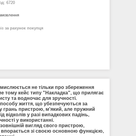
од:
6720
замовлення
нів
за рахунок покупця
замислюється не тільки про збереження
е тому кейс типу "Накладка", що прилягає
сту та водночас для зручності.
способу життя, що убезпечуються за
 грань пристрою, м'який, але пружний
ід відколів у разі випадкових падінь,
чності у використанні.
зовнішній вигляд свого пристрою,
 впорається зі своєю основною функцією,