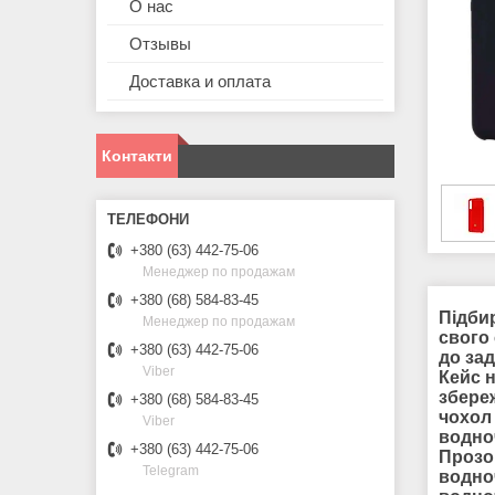
О нас
Отзывы
Доставка и оплата
Контакти
+380 (63) 442-75-06
Менеджер по продажам
+380 (68) 584-83-45
Підби
Менеджер по продажам
свого
+380 (63) 442-75-06
до зад
Viber
Кейс 
збере
+380 (68) 584-83-45
чохол 
Viber
водноч
+380 (63) 442-75-06
Прозо
Telegram
водно