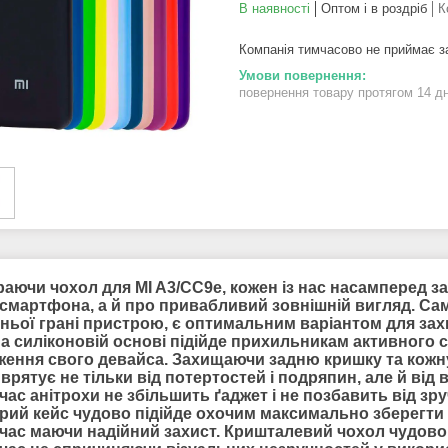
В наявності
Оптом і в роздріб
К
Компанія тимчасово не приймає 
повернення товару протягом 14 д
раючи чохол для MI A3/CC9e, кожен із нас насамперед 
 смартфона, а й про привабливий зовнішній вигляд. Сам
ньої грані пристрою, є оптимальним варіантом для захи
на силіконовій основі підійде прихильникам активного 
ження свого девайса. Захищаючи задню кришку та кожну
врятує не тільки від потертостей і подряпин, але й від в
ас анітрохи не збільшить ґаджет і не позбавить від зру
рий кейс чудово підійде охочим максимально зберегти 
час маючи надійний захист. Кришталевий чохол чудово