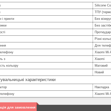
к
Silicone Co
л
ТПУ (терм
и і принти
Без візерун
ежки
Без застіб
ості
Протиудар
Різні коль
ення
Для телеф
телефону
Xiaomi Mi 
ть з
Xiaomi
сть кольору
Матовий
Новий
увальницькі характеристики
ктор
Накладка
телефону
Xiaomi Mi 
ція для замовлення