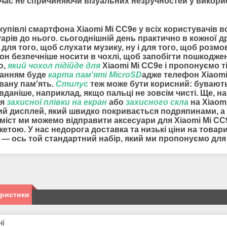
час не спричиняючи візуальних незручностей у викорис
купівлі смартфона Xiaomi Mi CC9e у всіх користувачів в
арів до нього. сьогоднішній день практично в кожної 
 для того, щоб слухати музику, ну і для того, щоб роз
он безпечніше носити в чохлі, щоб запобігти пошкодже
о,
який чохол підійде для
Xiaomi Mi CC9e
і пропонуємо т
анням буде
карта пам'яті MicroSD
адже телефон Xiaomi
вану пам'ять.
Стилус
теж може бути корисний: бувають
даніше, наприклад, якщо пальці не зовсім чисті. Ще, н
ля
захисної плівки на екран
або
захисного скла
на Xiaomi
ий дисплей, який швидко покривається подряпинами, а п
 міст ми можемо відправити
аксесуари для Xiaomi Mi C
етою. У нас недорога доставка та низькі ціни на товари.
і — ось той стандартний набір, який ми пропонуємо дл
еристики
ні