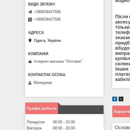
водно
+380634427506
Після 
+380634427506
аксесу
тільки
телеф
знаєм
Одеса, Україна
придб
вбудо
виправ
купів
Інтернет-магазин "Оптовик"
склян
інших
платеж
кабел
Менеджер
Графік роботи
Характ
Понеділок
08:00
20:00
Основ
Вівторок
08:00
20:00