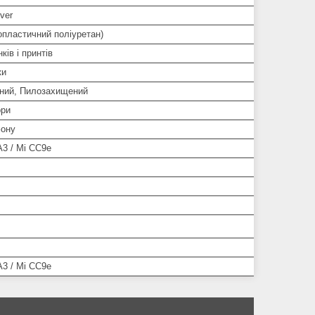
ver
опластичний поліуретан)
ків і принтів
ки
ний, Пилозахищений
ори
ону
A3 / Mi CC9e
A3 / Mi CC9e