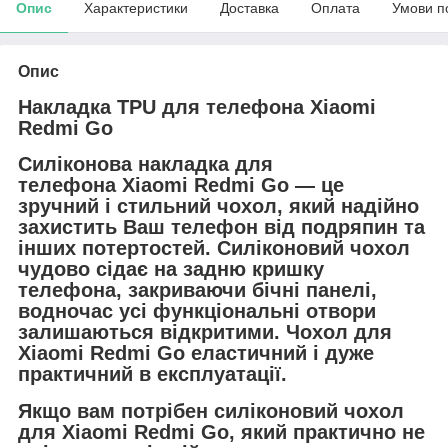
Опис
Характеристики
Доставка
Оплата
Умови п
Опис
Накладка TPU для телефона Xiaomi
Redmi Go
Силіконова накладка для
телефона
Xiaomi Redmi Go — це
зручний і стильний чохол, який надійно
захистить Ваш телефон від подряпин та
інших потертостей. Силіконовий чохол
чудово сідає на задню кришку
телефона, закриваючи бічні панелі,
водночас усі функціональні отвори
залишаються відкритими. Чохол для
Xiaomi Redmi Go еластичний і дуже
практичний в експлуатації.
Якщо вам потрібен силіконовий чохол
для Xiaomi Redmi Go, який практично не