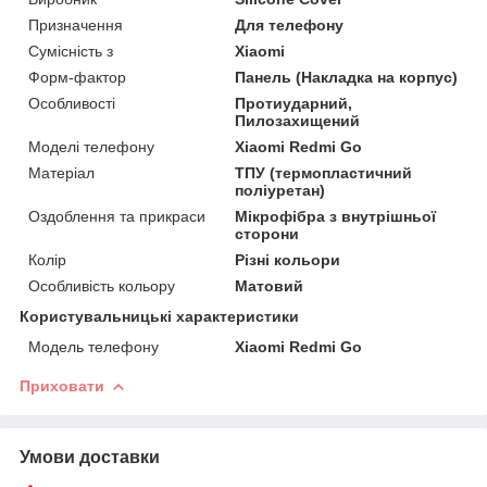
Призначення
Для телефону
Сумісність з
Xiaomi
Форм-фактор
Панель (Накладка на корпус)
Особливості
Протиударний,
Пилозахищений
Моделі телефону
Xiaomi Redmi Go
Матеріал
ТПУ (термопластичний
поліуретан)
Оздоблення та прикраси
Мікрофібра з внутрішньої
сторони
Колір
Різні кольори
Особливість кольору
Матовий
Користувальницькі характеристики
Модель телефону
Xiaomi Redmi Go
Приховати
Умови доставки