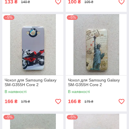
133
100
₴
₴
140 ₴
105 ₴
–5%
–5%
Чохол для Samsung Galaxy
Чохол для Samsung Galaxy
SM-G355H Core 2
SM-G355H Core 2
В наявності
В наявності
166
166
₴
₴
175 ₴
175 ₴
–5%
–5%