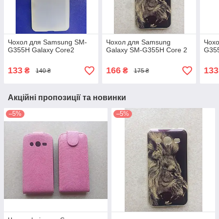
Чохол для Samsung SM-
Чохол для Samsung
Чох
G355H Galaxy Core2
Galaxy SM-G355H Core 2
G355
133
166
133
₴
₴
140 ₴
175 ₴
Акційні пропозиції та новинки
–5%
–5%