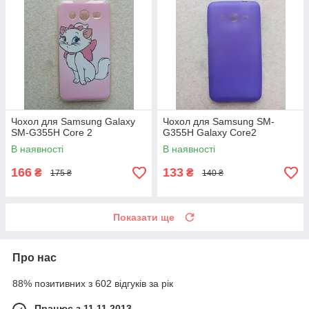
Чохол для Samsung Galaxy
Чохол для Samsung SM-
SM-G355H Core 2
G355H Galaxy Core2
В наявності
В наявності
166
133
₴
₴
175 ₴
140 ₴
Показати ще
Про нас
88% позитивних з 602 відгуків за рік
Працює з 11.11.2013