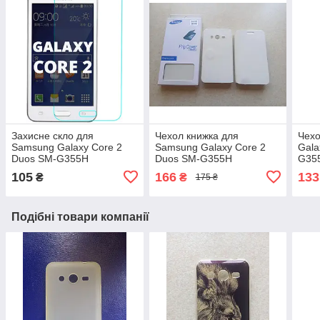
Захисне скло для
Чехол книжка для
Чех
Samsung Galaxy Core 2
Samsung Galaxy Core 2
Gala
Duos SM-G355H
Duos SM-G355H
G35
105
166
133
₴
₴
175 ₴
Подібні товари компанії