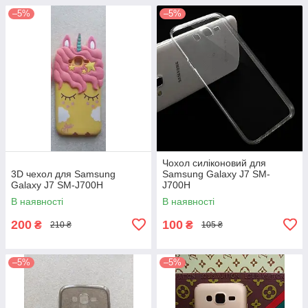
–5%
–5%
Чохол силіконовий для
3D чехол для Samsung
Samsung Galaxy J7 SM-
Galaxy J7 SM-J700H
J700H
В наявності
В наявності
200
100
₴
₴
210 ₴
105 ₴
–5%
–5%