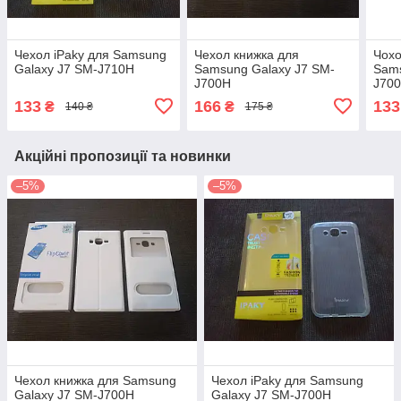
Чехол iPaky для Samsung
Чехол книжка для
Чохо
Galaxy J7 SM-J710H
Samsung Galaxy J7 SM-
Sams
J700H
J70
133
166
133
₴
₴
140 ₴
175 ₴
Акційні пропозиції та новинки
–5%
–5%
Чехол книжка для Samsung
Чехол iPaky для Samsung
Galaxy J7 SM-J700H
Galaxy J7 SM-J700H