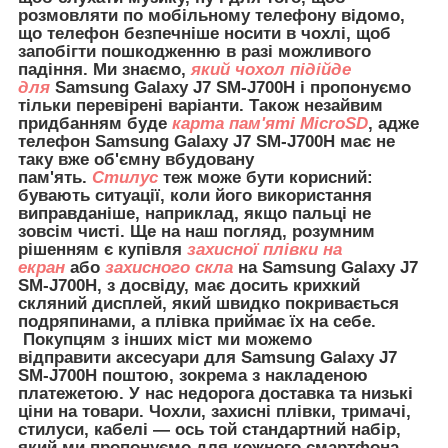
розмовляти по мобільному телефону відомо,
що телефон безпечніше носити в чохлі, щоб
запобігти пошкодженню в разі можливого
падіння. Ми знаємо,
який чохол підійде
для
Samsung Galaxy J7 SM-J700H і пропонуємо
тільки перевірені варіанти. Також незайвим
придбанням буде
карта пам'яті MicroSD
, адже
телефон Samsung Galaxy J7 SM-J700H має не
таку вже об'ємну вбудовану
пам'ять.
Стилус
теж може бути корисний:
бувають ситуації, коли його використання
виправданіше, наприклад, якщо пальці не
зовсім чисті. Ще на наш погляд, розумним
рішенням є купівля
захисної плівки на
екран
або
захисного скла
на Samsung Galaxy J7
SM-J700H, з досвіду, має досить крихкий
скляний дисплей, який швидко покривається
подряпинами, а плівка приймає їх на себе.
Покупцям з інших міст ми можемо
відправити
аксесуари для
Samsung Galaxy J7
SM-J700H поштою, зокрема з накладеною
платежетою. У нас недорога доставка та низькі
ціни на товари. Чохли, захисні плівки, тримачі,
стилуси, кабелі — ось той стандартний набір,
який ми пропонуємо для кожного смартфона.