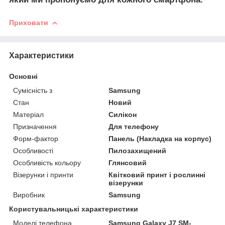
Приховати
Характеристики
Основні
Сумісність з
Samsung
Стан
Новий
Матеріал
Силікон
Призначення
Для телефону
Форм-фактор
Панель (Накладка на корпус)
Особливості
Пилозахищений
Особливість кольору
Глянсовий
Візерунки і принти
Квітковий принт і рослинні
візерунки
Виробник
Samsung
Користувальницькі характеристики
Моделі телефона
Samsung Galaxy J7 SM-