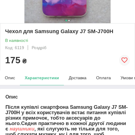
Чехол для Samsung Galaxy J7 SM-J700H
В наявності
Код: 6119
Роздріб
175
₴
Опис
Характеристики
Доставка
Оплата
Умови 
Опис
Після купівлі смартфона Samsung Galaxy J7 SM-
J700H у всіх користувачів встає питання купівлі
різних примочок, тобто аксесуарів до
нього.Седня практично в кожної другої людини
є
наушники
, які слугують не тільки для того,
щоб слухати музику, ну і для того, щоб