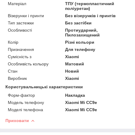
Матеріал
ТПУ (термопластичний
поліуретан)
Візерунки і принти
Без візерунків і принтів
Тип застежки
Без застібки
Особливості
Протиударний,
Пилозахищений
Колір
Різні кольори
Призначення
Для телефону
Сумісність з
Xiaomi
Особливість кольору
Матовий
Стан
Новий
Виробник
Xiaomi
Користувальницькі характеристики
Форм-фактор
Накладка
Модель телефону
Xiaomi Mi CC9e
Моделі телефона
Xiaomi Mi CC9e
Приховати