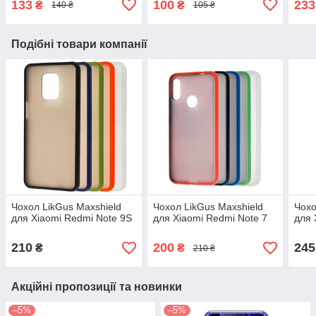
133
100
233
₴
₴
140 ₴
105 ₴
Подібні товари компанії
Чохол LikGus Maxshield
Чохол LikGus Maxshield
Чохо
для Xiaomi Redmi Note 9S
для Xiaomi Redmi Note 7
для 
210
200
245
₴
₴
210 ₴
Акційні пропозиції та новинки
–5%
–5%