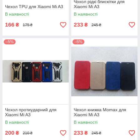
Чохол рідкі блискітки для
Чехол TPU для Xiaomi Mi A3
Xiaomi Mi A3
В наявності
В наявності
166
233
₴
₴
175 ₴
245 ₴
–5%
–5%
Чохол протиударний для
Чехол книжка Momax для
Xiaomi Mi A3
Xiaomi Mi A3
В наявності
В наявності
200
233
₴
₴
210 ₴
245 ₴