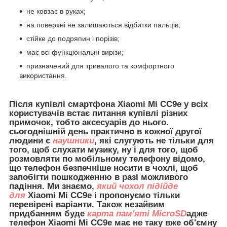
не ковзає в руках;
на поверхні не залишаються відбитки пальців;
стійке до подряпин і порізів;
має всі функціональні вирізи;
призначений для тривалого та комфортного
використання.
Після купівлі смартфона Xiaomi Mi CC9e у всіх
користувачів встає питання купівлі різних
примочок, тобто аксесуарів до нього.
сьогоднішній день практично в кожної другої
людини є
наушники
, які слугують не тільки для
того, щоб слухати музику, ну і для того, щоб
розмовляти по мобільному телефону відомо,
що телефон безпечніше носити в чохлі, щоб
запобігти пошкодженню в разі можливого
падіння. Ми знаємо,
який чохол підійде
для
Xiaomi Mi CC9e
і пропонуємо тільки
перевірені варіанти. Також незайвим
придбанням буде
карта пам'яті MicroSD
адже
телефон Xiaomi Mi CC9e має не таку вже об'ємну