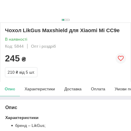
Чохол LikGus Maxshield для Xiaomi Mi CC9e
В наявності
Код: 5844
Опт і роздріб
245
₴
210 ₴
від 5 шт.
Опис
Характеристики
Доставка
Оплата
Умови п
Опис
Характеристики
бренд – LikGus;