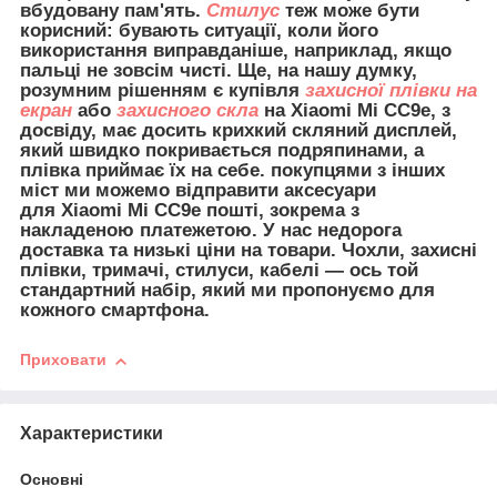
вбудовану пам'ять.
Стилус
теж може бути
корисний: бувають ситуації, коли його
використання виправданіше, наприклад, якщо
пальці не зовсім чисті. Ще, на нашу думку,
розумним рішенням є купівля
захисної плівки на
екран
або
захисного скла
на Xiaomi Mi CC9e, з
досвіду, має досить крихкий скляний дисплей,
який швидко покривається подряпинами, а
плівка приймає їх на себе. покупцями з інших
міст ми можемо відправити
аксесуари
для Xiaomi Mi CC9e
пошті, зокрема з
накладеною платежетою. У нас недорога
доставка та низькі ціни на товари. Чохли, захисні
плівки, тримачі, стилуси, кабелі — ось той
стандартний набір, який ми пропонуємо для
кожного смартфона.
Приховати
Характеристики
Основні