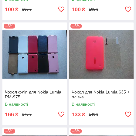
100
100
₴
₴
105 ₴
105 ₴
–5%
–5%
Чохол фліп для Nokia Lumia
Чохол для Nokia Lumia 635 +
RM-975
плівка
В наявності
В наявності
166
133
₴
₴
175 ₴
140 ₴
–5%
–5%