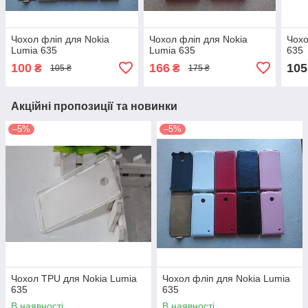
Чохол фліп для Nokia
Чохол фліп для Nokia
Чохо
Lumia 635
Lumia 635
635
100
166
105
₴
₴
105 ₴
175 ₴
Акційні пропозиції та новинки
–5%
–5%
Чохол TPU для Nokia Lumia
Чохол фліп для Nokia Lumia
635
635
В наявності
В наявності