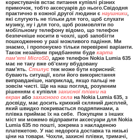
користувачів встає питання купівлі різних
примочок, тобто аксесуарів до нього.Свідодня
практично в кожної другої людини є
наушники
,
які слугують не тільки для того, щоб слухати
музику, ну і для того, щоб розмовляти по
мобільному телефону відомо, що телефон
безпечніше носити в чохлі, щоб запобігти
пошкодженню у разі можливого падіння. Ми
знаємо, і пропонуємо тільки перевірені варіанти.
Також незайвим придбанням буде
карта
пам'яті MicroSD
, адже телефон Nokia Lumia 635
має не таку вже об'ємну вбудовану
пам'ять.
Стилус
теж може бути корисний:
бувають ситуації, коли його використання
виправданіше, наприклад, якщо пальці не
зовсім чисті. Ще на наш погляд, розумним
рішенням є купівля
захисної плівки на
екран
або
захисного скла
на Nokia Lumia 635, з
досвіду, має досить крихкий скляний дисплей,
який швидко покривається подряпинами, а
плівка приймає їх на себе. Покупцям з інших
міст ми можемо відправити
аксесуари для
Nokia
Lumia 635 по пошті, зокрема з накладеною
платежетою. У нас недорога доставка та низькі
ціни на товари. Чохли, захисні плівки, тримачі,