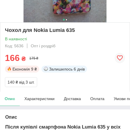
Чохол для Nokia Lumia 635
В наявності
Код: 5636
Опт і роздріб
166
₴
175 ₴
Економія
9 ₴
Залишилось
6 днів
140 ₴
від 3 шт.
Опис
Характеристики
Доставка
Оплата
Умови п
Опис
Після купівлі смартфона Nokia Lumia 635 у всіх