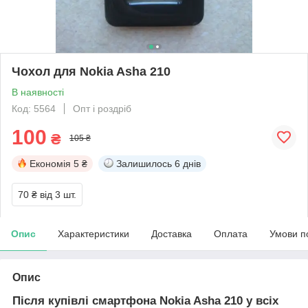
Чохол для Nokia Asha 210
В наявності
Код: 5564
Опт і роздріб
100
₴
105 ₴
Економія
5 ₴
Залишилось
6 днів
70 ₴
від 3 шт.
Опис
Характеристики
Доставка
Оплата
Умови п
Опис
Після купівлі смартфона Nokia Asha 210 у всіх