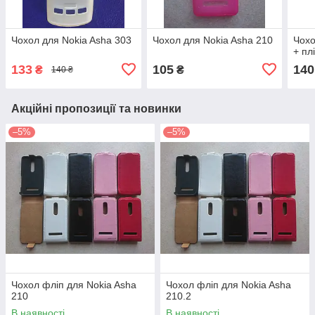
Чохол для Nokia Asha 303
Чохол для Nokia Asha 210
Чохо
+ пл
133
105
140
₴
₴
140 ₴
Акційні пропозиції та новинки
–5%
–5%
Чохол фліп для Nokia Asha
Чохол фліп для Nokia Asha
210
210.2
В наявності
В наявності