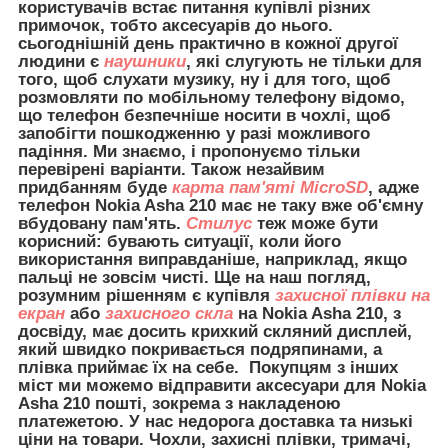
користувачів встає питання купівлі різних
примочок, тобто аксесуарів до нього.
сьогоднішній день практично в кожної другої
людини є
наушники
, які слугують не тільки для
того, щоб слухати музику, ну і для того, щоб
розмовляти по мобільному телефону відомо,
що телефон безпечніше носити в чохлі, щоб
запобігти пошкодженню у разі можливого
падіння. Ми знаємо, і пропонуємо тільки
перевірені варіанти. Також незайвим
придбанням буде
карта пам'яті MicroSD
, адже
телефон Nokia Asha 210 має не таку вже об'ємну
вбудовану пам'ять.
Стилус
теж може бути
корисний: бувають ситуації, коли його
використання виправданіше, наприклад, якщо
пальці не зовсім чисті. Ще на наш погляд,
розумним рішенням є купівля
захисної плівки на
екран
або
захисного скла
на Nokia Asha 210, з
досвіду, має досить крихкий скляний дисплей,
який швидко покривається подряпинами, а
плівка приймає їх на себе. Покупцям з інших
міст ми можемо відправити
аксесуари для
Nokia
Asha 210 пошті, зокрема з накладеною
платежетою. У нас недорога доставка та низькі
ціни на товари. Чохли, захисні плівки, тримачі,