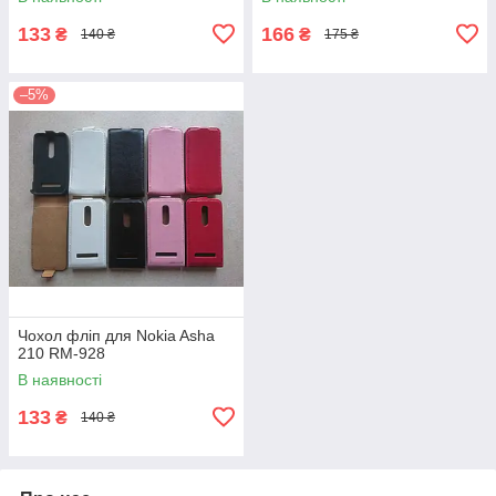
133
166
₴
₴
140 ₴
175 ₴
–5%
Чохол фліп для Nokia Asha
210 RM-928
В наявності
133
₴
140 ₴