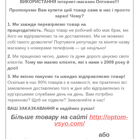
ВИКОРИСТАННЯ інтернет-магазин Оптовик!!!
Пропонуємо Вам купити цей товар саме в нас і просто
зараз! Чому?
1. Ми завжди перевіряємо товар на
працездатність.
Якщо товар не робочий або має брак, ми
його не відправляємо та не доставляємо. Ми не можемо
собі такого дозволити! Портувати репутацію та міняти назву
магазину з номерами телефонів — це нецільно!
2.
Ми працюємо чесно, давно та дуже дорого цінуємо своїх
клієнтів.
Тому ми маємо клієнти, які з нами з 2009 року й
досі!
3. Ми якісно пакуємо та швидко відправляємо товар!
Оскільки в нас 80% товарів є в наявності, ми практично всі
замовлення доставляємо того ж дня або відправляємо їх
кур'єрськими службами день на день. Вам потрібно
терміново? Щоб не підвели? Замовляйте в нас!
ВАШ ЗАКАЗКАВАННЯ в надійних руках!
Більше товару на сайті
http://optom-
vsyo.com/
або