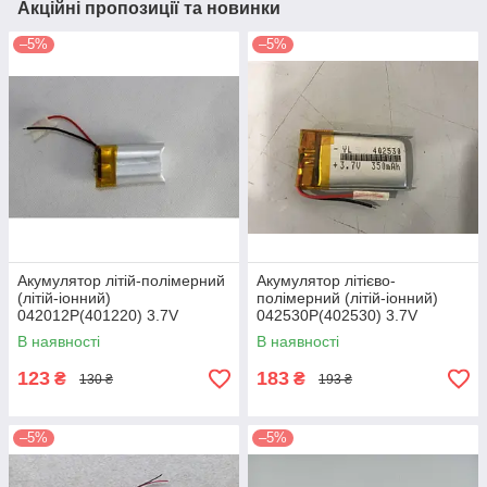
Акційні пропозиції та новинки
–5%
–5%
Акумулятор літій-полімерний
Акумулятор літієво-
(літій-іонний)
полімерний (літій-іонний)
042012P(401220) 3.7V
042530P(402530) 3.7V
150mAh
350mAh
В наявності
В наявності
123
183
₴
₴
130 ₴
193 ₴
–5%
–5%