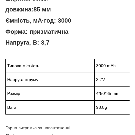
довжина:85 мм
Ємність, мА·год: 3000
Форма: призматична
Напруга, В: 3,7
Типова місткість
3000 mAh
Напруга струму
3.7V
Розмір
4*50*85 mm
Вага
98.8g
Гарна витримка за навантаженні