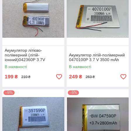
Акумулятор літієво-
полімерний (літій-
Акумулятор літій-полімерний
іонний)042360P 3.7V
0470100P 3.7 V 3500 mAh
1000mAh
В наявності
В наявності
199
249
₴
₴
210 ₴
263 ₴
–5%
–5%