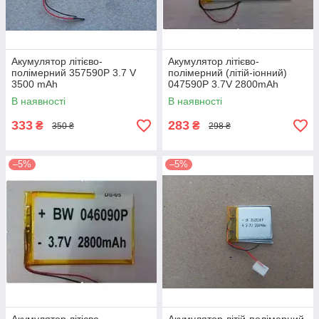
Акумулятор літієво-
Акумулятор літієво-
полімерний 357590P 3.7 V
полімерний (літій-іонний)
3500 mAh
047590P 3.7V 2800mAh
В наявності
В наявності
333
283
₴
₴
350 ₴
298 ₴
–5%
–5%