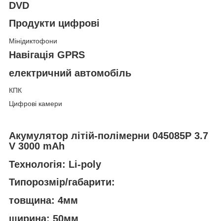
DVD
Продукти цифрові
Мінідиктофони
Навігація GPRS
електричний автомобіль
КПК
Цифрові камери
Акумулятор літій-полімерни 045085P 3.7
V 3000 mAh
Технологія: Li-poly
Типорозмір/габарити:
товщина: 4мм
ширина: 50мм