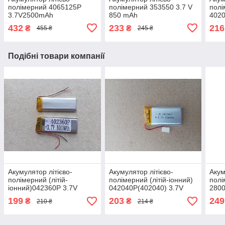
полімерний 4065125P
полімерний 353550 3.7 V
полі
3.7V2500mAh
850 mAh
402
432
233
216
₴
₴
455 ₴
245 ₴
Подібні товари компанії
Акумулятор літієво-
Акумулятор літієво-
Акум
полімерний (літій-
полімерний (літій-іонний)
полі
іонний)042360P 3.7V
042040P(402040) 3.7V
280
1000mAh
450mAh
199
203
249
₴
₴
210 ₴
214 ₴