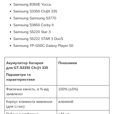
Samsung B360E Yucca
Samsung S3350 Ch@t 335
Samsung Samsung S3770
Samsung S3850 Corby II
Samsung S5220 Star 3
Samsung S5222 STAR 3 DuoS
Samsung YP-G50C Galaxy Player 50
Акумулятор батарея
Показники
для GT-S3350 Ch@t 335
Параметри та
характеристики
Фактична ємність, в % від
100% (±5%)
заявленої
Корпус елемента живлення
алюміній
(для Li-ion)
Робоча платформа
>46 хв