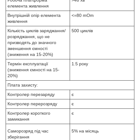
елемента живлення
Внутрішній опір елемента
<=80 mOm
живлення
Кількість циклів заряджання/
500 циклів
розряджання, що не
призводять до значного
зменшення ємності
(зниження на 15-20%)
Термін експлуатації
1.5 року
(зниження ємності на 15-
20%)
Плата захисту:
Контролер перезаряду
є
Контролер перерозряду
є
Контролер короткого
є
замикання
Саморозряд під час
5% на місяць
зберігання