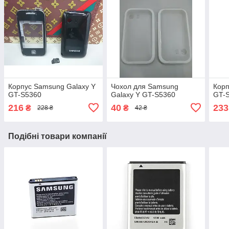
Корпус Samsung Galaxy Y
Чохол для Samsung
Корп
GT-S5360
Galaxy Y GT-S5360
GT-S
216
40
233
₴
₴
228 ₴
42 ₴
Подібні товари компанії