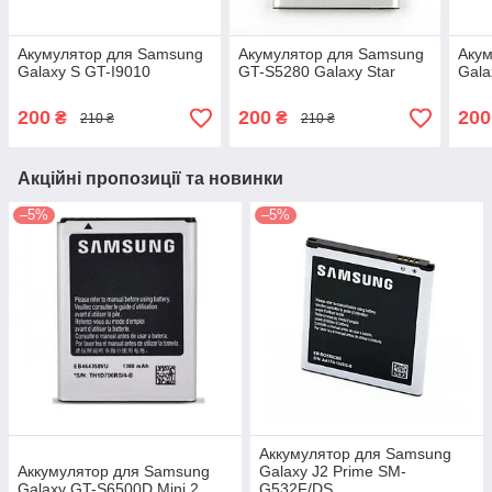
Акумулятор для Samsung
Акумулятор для Samsung
Акум
Galaxy S GT-I9010
GT-S5280 Galaxy Star
Gala
200
200
200
₴
₴
210 ₴
210 ₴
Акційні пропозиції та новинки
–5%
–5%
Аккумулятор для Samsung
Аккумулятор для Samsung
Galaxy J2 Prime SM-
Galaxy GT-S6500D Mini 2
G532F/DS