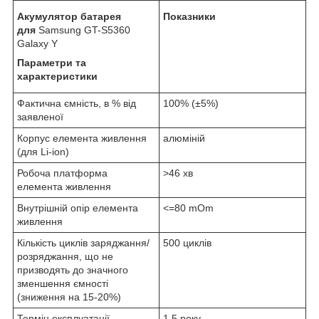
Акумулятор батарея
Показники
для
Samsung GT-S5360
Galaxy Y
Параметри та
характеристики
Фактична ємність, в % від
100% (±5%)
заявленої
Корпус елемента живлення
алюміній
(для Li-ion)
Робоча платформа
>46 хв
елемента живлення
Внутрішній опір елемента
<=80 mOm
живлення
Кількість циклів заряджання/
500 циклів
розряджання, що не
призводять до значного
зменшення ємності
(зниження на 15-20%)
Термін експлуатації
1.5 року