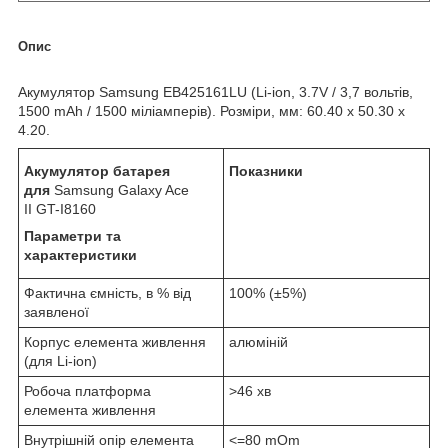
Опис
Акумулятор Samsung EB425161LU (Li-ion, 3.7V / 3,7 вольтів,
1500 mAh / 1500 міліамперів). Розміри, мм: 60.40 x 50.30 x
4.20.
Акумулятор батарея
Показники
для
Samsung Galaxy Ace
II GT-I8160
Параметри та
характеристики
Фактична ємність, в % від
100% (±5%)
заявленої
Корпус елемента живлення
алюміній
(для Li-ion)
Робоча платформа
>46 хв
елемента живлення
Внутрішній опір елемента
<=80 mOm