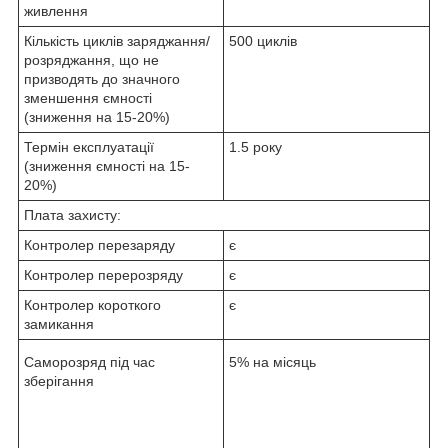
живлення
Кількість циклів заряджання/
500 циклів
розряджання, що не
призводять до значного
зменшення ємності
(зниження на 15-20%)
Термін експлуатації
1.5 року
(зниження ємності на 15-
20%)
Плата захисту:
Контролер перезаряду
є
Контролер перерозряду
є
Контролер короткого
є
замикання
Саморозряд під час
5% на місяць
зберігання