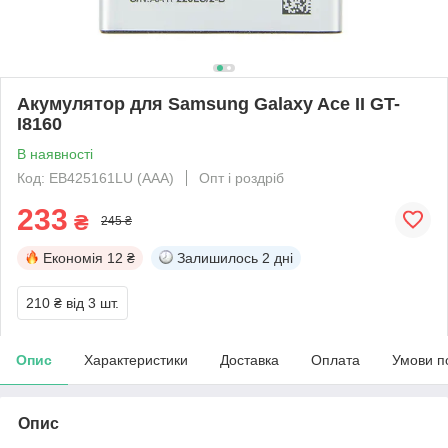
Акумулятор для Samsung Galaxy Ace II GT-
I8160
В наявності
Код: EB425161LU (AAA)
Опт і роздріб
233
₴
245 ₴
Економія
12 ₴
Залишилось
2 дні
210 ₴
від 3 шт.
Опис
Характеристики
Доставка
Оплата
Умови п
Опис