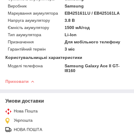
Виробник
Samsung
Маркування акумулятора
EB425161LU / EB425161LA
Напруга акумулятору
3.8 В
Ємність акумулятору
1500 мА/год
Тип акумулятора
Li-Ion
Призначення
Для мобільного телефону
Гарантійний термін
3 міс
Користувальницькі характеристики
Моделі телефона
Samsung Galaxy Ace II GT-
I8160
Приховати
Умови доставки
Нова Пошта
Укрпошта
НОВА ПОШТА