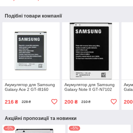
Подібні товари компанії
Акумулятор для Samsung
Акумулятор для Samsung
Акум
Galaxy Ace 2 GT-I8160
Galaxy Note II GT-N7102
Gala
216
200
200
₴
₴
228 ₴
210 ₴
Акційні пропозиції та новинки
–5%
–5%