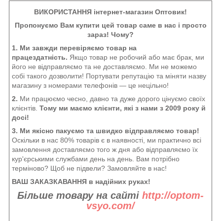
ВИКОРИСТАННЯ інтернет-магазин Оптовик!
Пропонуємо Вам купити цей товар саме в нас і просто
зараз! Чому?
1. Ми завжди перевіряємо товар на
працездатність.
Якщо товар не робочий або має брак, ми
його не відправляємо та не доставляємо. Ми не можемо
собі такого дозволити! Портувати репутацію та міняти назву
магазину з номерами телефонів — це нецільно!
2.
Ми працюємо чесно, давно та дуже дорого цінуємо своїх
клієнтів.
Тому ми маємо клієнти, які з нами з 2009 року й
досі!
3. Ми якісно пакуємо та швидко відправляємо товар!
Оскільки в нас 80% товарів є в наявності, ми практично всі
замовлення доставляємо того ж дня або відправляємо їх
кур'єрськими службами день на день. Вам потрібно
терміново? Щоб не підвели? Замовляйте в нас!
ВАШ ЗАКАЗКАВАННЯ в надійних руках!
Більше товару на сайті
http://optom-
vsyo.com/