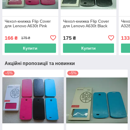
Чехол-книжка Flip Cover
Чехол-книжка Flip Cover
Чехо
для Lenovo A630t Pink
для Lenovo A630t Black
A328
166
175
133
₴
₴
175 ₴
Купити
Купити
Акційні пропозиції та новинки
–5%
–5%