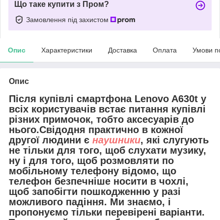
Що таке купити з Пром?
Замовлення під захистом
Опис
Характеристики
Доставка
Оплата
Умови п
Опис
Після купівлі смартфона Lenovo A630t у
всіх користувачів встає питання купівлі
різних примочок, тобто аксесуарів до
нього.Свідодня практично в кожної
другої людини є
наушники
, які слугують
не тільки для того, щоб слухати музику,
ну і для того, щоб розмовляти по
мобільному телефону відомо, що
телефон безпечніше носити в чохлі,
щоб запобігти пошкодженню у разі
можливого падіння. Ми знаємо, і
пропонуємо тільки перевірені варіанти.