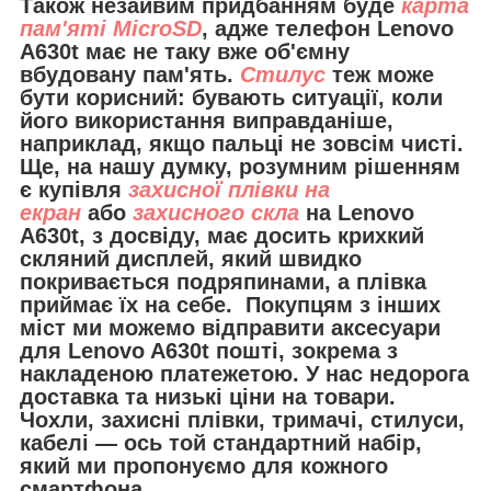
Також незайвим придбанням буде
карта
пам'яті MicroSD
, адже телефон Lenovo
A630t має не таку вже об'ємну
вбудовану пам'ять.
Стилус
теж може
бути корисний: бувають ситуації, коли
його використання виправданіше,
наприклад, якщо пальці не зовсім чисті.
Ще, на нашу думку, розумним рішенням
є купівля
захисної плівки на
екран
або
захисного скла
на Lenovo
A630t, з досвіду, має досить крихкий
скляний дисплей, який швидко
покривається подряпинами, а плівка
приймає їх на себе. Покупцям з інших
міст ми можемо відправити
аксесуари
для
Lenovo A630t пошті, зокрема з
накладеною платежетою. У нас недорога
доставка та низькі ціни на товари.
Чохли, захисні плівки, тримачі, стилуси,
кабелі — ось той стандартний набір,
який ми пропонуємо для кожного
смартфона.