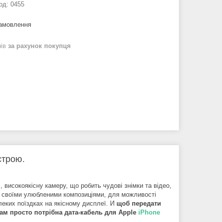
од:
0455
замовлення
нів
за рахунок покупця
строю.
, високоякісну камеру, що робить чудові знімки та відео,
го своїми улюбленими композиціями, для можливості
еких поїздках на якісному дисплеї. И
щоб передати
Вам просто потрібна дата-кабель для Apple
iPhone