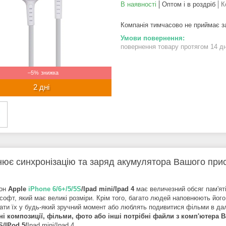
В наявності
Оптом і в роздріб
К
Компанія тимчасово не приймає 
повернення товару протягом 14 д
–5%
2 дні
нює синхронізацію та заряд акумулятора Вашого при
он
Apple
iPhone 6/6+/5/5S
/Ipad mini/Ipad 4
має величезний обсяг пам'яті
 софт, який має великі розміри. Крім того, багато людей наповнюють йо
ати їх у будь-який зручний момент або люблять подивитися фільми в дал
і композиції, фільми, фото або інші потрібні файли з комп'ютера 
S/
IPod 5/
Ipad mini/Ipad 4.