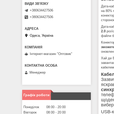
Дата-ка
+380634427506
на 80% м
конекто
+380634427506
стороно
Дата-ка
2.0
роз'є
Одеса, Україна
файли б
Конекто
зможете
оновлен
Інтернет-магазин "Оптовик"
Хай де 
заванта
кабеле
Менеджер
Кабел
Зазви
яскра
синхр
телеф
Графік роботи
щоден
вибер
Понеділок
08:00
20:00
USB-к
Вівторок
08:00
20:00