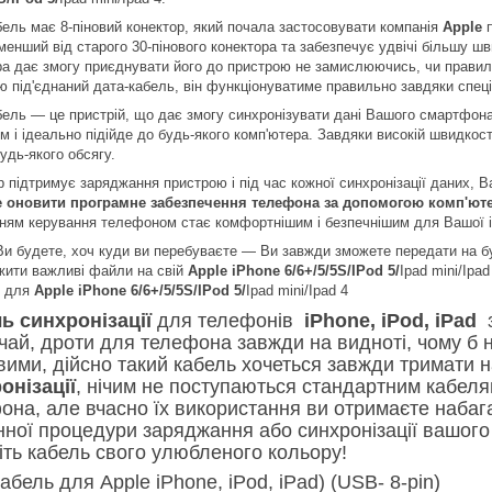
бель має 8-піновий конектор, який почала застосовувати компанія
Apple
п
енший від старого 30-пінового конектора та забезпечує удвічі більшу шв
ра дає змогу приєднувати його до пристрою не замислюючись, чи правил
ю під'єднаний дата-кабель, він функціонуватиме правильно завдяки спеці
бель — це пристрій, що дає змогу синхронізувати дані Вашого смартфон
м і ідеально підійде до будь-якого комп'ютера. Завдяки високій швидко
удь-якого обсягу.
р підтримує заряджання пристрою і під час кожної синхронізації даних, 
 оновити програмне забезпечення телефона за допомогою комп'юте
ням керування телефоном стає комфортнішим і безпечнішим для Вашої і
Ви будете, хоч куди ви перебуваєте — Ви завжди зможете передати на бу
жити важливі файли на свій
Apple iPhone 6/6+/5/5S/
IPod 5/
Ipad mini/Ipa
м для
Apple iPhone 6/6+/5/5S/
IPod 5/
Ipad mini/Ipad 4
ь синхронізації
для телефонів
iPhone, iPod, iPad
з
чай, дроти для телефона завжди на видноті, чому б н
вими, дійсно такий кабель хочеться завжди тримати н
онізації
, нічим не поступаються стандартним кабеля
она, але вчасно їх використання ви отримаєте набаг
ної процедури заряджання або синхронізації вашого 
іть кабель свого улюбленого кольору!
абель для Apple iPhone, iPod, iPad) (USB- 8-pin)