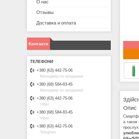
О нас
Отзывы
Доставка и оплата
Контакти
+380 (63) 442-75-06
Менеджер по продажам
+380 (68) 584-83-45
Менеджер по продажам
+380 (63) 442-75-06
Здійс
Viber
Опис
+380 (68) 584-83-45
Смартф
Viber
а також
+380 (63) 442-75-06
прослух
Telegram
улюблен
6/6+/5/5