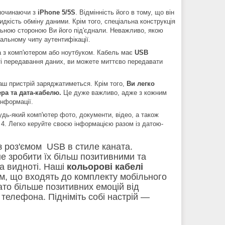
очинаючи з
iPhone 5/5S
. Відмінність його в тому, що він
идкість обміну даними. Крім того, спеціальна конструкція
ьною стороною Ви його під'єднали. Неважливо, якою
альному чипу аутентифікації.
а з комп'ютером або ноутбуком. Кабель має
USB
сті передавання даних, ви можете миттєво передавати
Ваш пристрій заряджатиметься. Крім того,
Ви легко
ра та дата-кабелю.
Це дуже важливо, адже з кожним
нформації.
дь-який комп'ютер фото, документи, відео, а також
d 4. Легко керуйте своєю інформацією разом із датою-
 роз'ємом USB в стиле каната.
е зробити їх більш позитивними та
а видноті. Наші
кольорові кабелі
м, що входять до комплекту мобільного
ато більше позитивних емоцій від
телефона. Підніміть собі настрій —