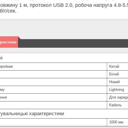
овжину 1 м, протокол USB 2.0, робоча напруга 4.8-5.
іт/сек.
еристики
ні
иробник
Китай
Білий
Новий
єму
Lightning
ення
Для заряд
Кабель
увальницькі характеристики
1000 мм