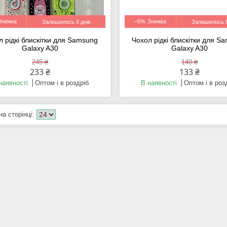
–5%
Залишилось 8 днів
Залишилось 8
л рідкі блискітки для Samsung
Чохол рідкі блискітки для S
Galaxy A30
Galaxy A30
245 ₴
140 ₴
233 ₴
133 ₴
наявності
Оптом і в роздріб
В наявності
Оптом і в роз