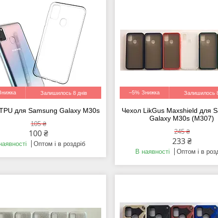
–5%
Залишилось 8 днів
Залишилось 8
TPU для Samsung Galaxy M30s
Чехол LikGus Maxshield для 
Galaxy M30s (M307)
105 ₴
100 ₴
245 ₴
233 ₴
наявності
Оптом і в роздріб
В наявності
Оптом і в роз