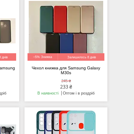
–5%
 днів
Залишилось 8 днів
Samsung
Чехол книжка для Samsung Galaxy
M30s
245 ₴
233 ₴
дріб
В наявності
Оптом і в роздріб