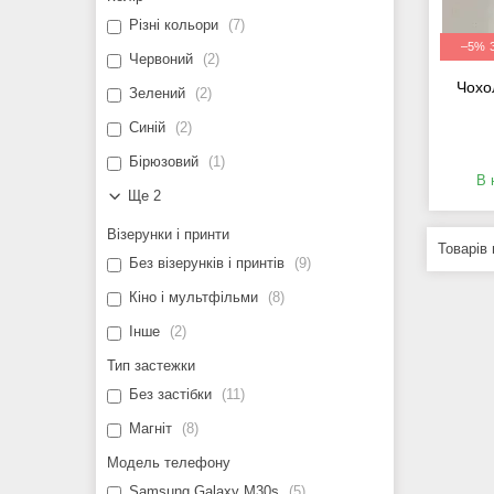
Різні кольори
7
–5%
Червоний
2
Чохо
Зелений
2
Синій
2
Бірюзовий
1
В 
Ще 2
Візерунки і принти
Без візерунків і принтів
9
Кіно і мультфільми
8
Інше
2
Тип застежки
Без застібки
11
Магніт
8
Модель телефону
Samsung Galaxy M30s
5