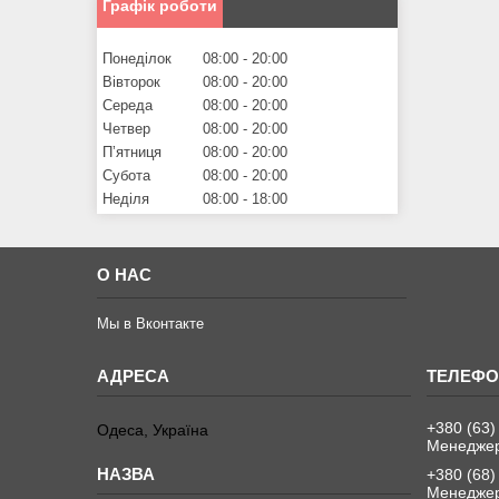
Графік роботи
Понеділок
08:00
20:00
Вівторок
08:00
20:00
Середа
08:00
20:00
Четвер
08:00
20:00
Пʼятниця
08:00
20:00
Субота
08:00
20:00
Неділя
08:00
18:00
О НАС
Мы в Вконтакте
+380 (63)
Одеса, Україна
Менеджер
+380 (68)
Менеджер