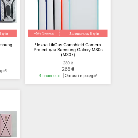
–5%
 днів
Залишилось 8 днів
amsung
Чехол LikGus Camshield Camera
Protect для Samsung Galaxy M30s
(M307)
280 ₴
266 ₴
дріб
В наявності
Оптом і в роздріб