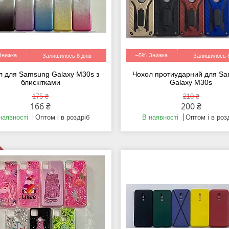
–5%
Залишилось 8 днів
Залишилось 8
л для Samsung Galaxy M30s з
Чохол протиударний для S
блискітками
Galaxy M30s
175 ₴
210 ₴
166 ₴
200 ₴
наявності
Оптом і в роздріб
В наявності
Оптом і в роз