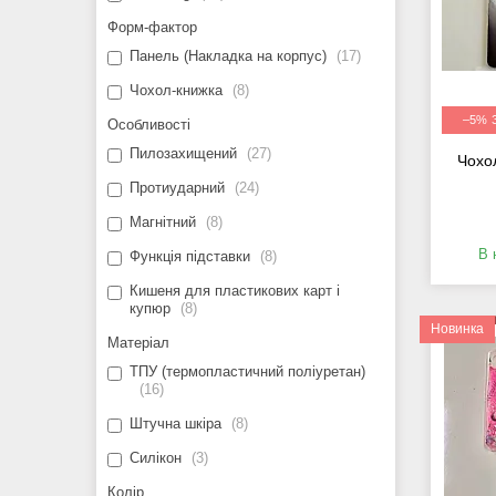
Форм-фактор
Панель (Накладка на корпус)
17
Чохол-книжка
8
–5%
Особливості
Пилозахищений
27
Чохо
Протиударний
24
Магнітний
8
В 
Функція підставки
8
Кишеня для пластикових карт і
купюр
8
Новинка
Матеріал
ТПУ (термопластичний поліуретан)
16
Штучна шкіра
8
Силікон
3
Колір