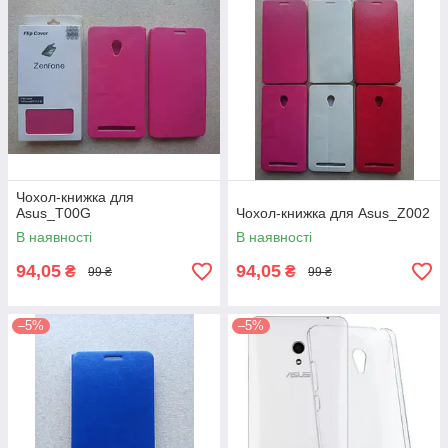
Чохол-книжка для
Asus_T00G
Чохол-книжка для Asus_Z002
В наявності
В наявності
94,05
94,05
₴
₴
99 ₴
99 ₴
–5%
–5%