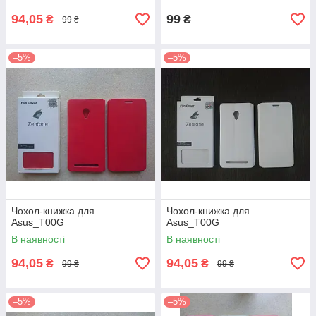
94,05
99
₴
₴
99 ₴
–5%
–5%
Чохол-книжка для
Чохол-книжка для
Asus_T00G
Asus_T00G
В наявності
В наявності
94,05
94,05
₴
₴
99 ₴
99 ₴
–5%
–5%