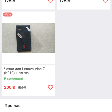
175
175
₴
₴
–5%
Чохол для Lenovo Vibe Z
(K910) + плівка
В наявності
200
₴
210 ₴
Про нас