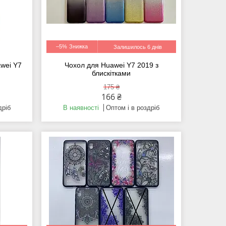
–5%
Залишилось 6 днів
awei Y7
Чохол для Huawei Y7 2019 з
блискітками
175 ₴
166 ₴
дріб
В наявності
Оптом і в роздріб