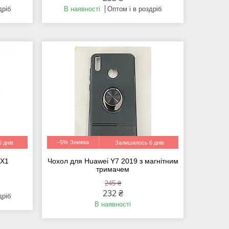
дріб
В наявності
Оптом і в роздріб
–5%
 днів
Залишилось 6 днів
LX1
Чохол для Huawei Y7 2019 з магнітним
тримачем
245 ₴
232 ₴
дріб
В наявності