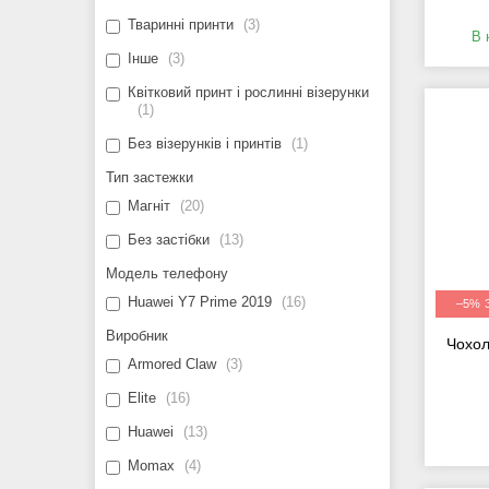
Тваринні принти
3
В 
Інше
3
Квітковий принт і рослинні візерунки
1
Без візерунків і принтів
1
Тип застежки
Магніт
20
Без застібки
13
Модель телефону
Huawei Y7 Prime 2019
16
–5%
Виробник
Чохол
Armored Claw
3
Elite
16
Huawei
13
Momax
4