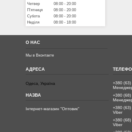
Четвер
08:00
20:00
Пʼятниця
08:00
20:00
Субота
08:00
20:00
Неділя
08:00
18:00
О НАС
Мы в Вконтакте
+380 (63)
Одеса, Україна
Менеджер
+380 (68)
Менеджер
+380 (63)
Інтернет-магазин "Оптовик"
Viber
+380 (68)
Viber