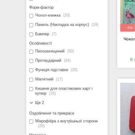
Форм-фактор
Чохол-книжка
20
Панель (Накладка на корпус)
19
–5%
Бампер
7
Чохол
Особливості
Пилозахищений
50
В 
Протиударний
44
Функція підставки
20
Магнітний
17
Кишеня для пластикових карт і
купюр
16
Ще 2
Оздоблення та прикраси
Мікрофібра з внутрішньої сторони
20