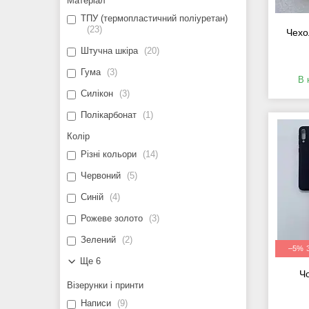
Матеріал
ТПУ (термопластичний поліуретан)
23
Чехо
Штучна шкіра
20
Гума
3
В 
Силікон
3
Полікарбонат
1
Колір
Різні кольори
14
Червоний
5
Синій
4
Рожеве золото
3
Зелений
2
–5%
Ще 6
Ч
Візерунки і принти
Написи
9