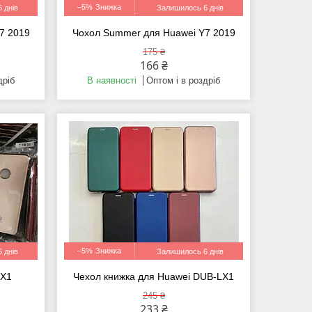
–5%
 днів
Залишилось 6 днів
7 2019
Чохол Summer для Huawei Y7 2019
175 ₴
166 ₴
дріб
В наявності
Оптом і в роздріб
–5%
 днів
Залишилось 6 днів
LX1
Чехол книжка для Huawei DUB-LX1
245 ₴
233 ₴