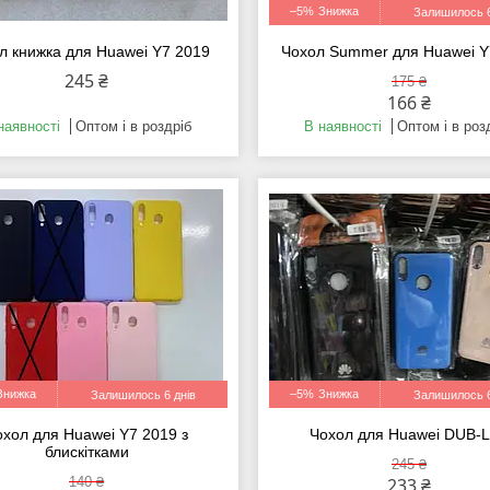
–5%
Залишилось 6
л книжка для Huawei Y7 2019
Чохол Summer для Huawei Y
245 ₴
175 ₴
166 ₴
наявності
Оптом і в роздріб
В наявності
Оптом і в роз
–5%
Залишилось 6 днів
Залишилось 6
охол для Huawei Y7 2019 з
Чохол для Huawei DUB-
блискітками
245 ₴
140 ₴
233 ₴