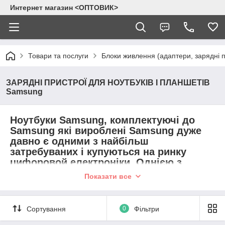
Интернет магазин <ОПТОВИК>
Товари та послуги
Блоки живлення (адаптери, зарядні п
ЗАРЯДНІ ПРИСТРОЇ ДЛЯ НОУТБУКІВ І ПЛАНШЕТІВ
Samsung
Ноутбуки Samsung, комплектуючі до
Samsung які вироблені Samsung дуже
давно є одними з найбільш
затребуваних і купуються на ринку
цифоровой електроніки. Однією з
головних причин, по якій бренд
Показати все
Samsung користується такою
популярністю, є висока якість і
доступність при покупці.
Сортування
0
Фільтри
У нашому інтернет-магазині ви маєте