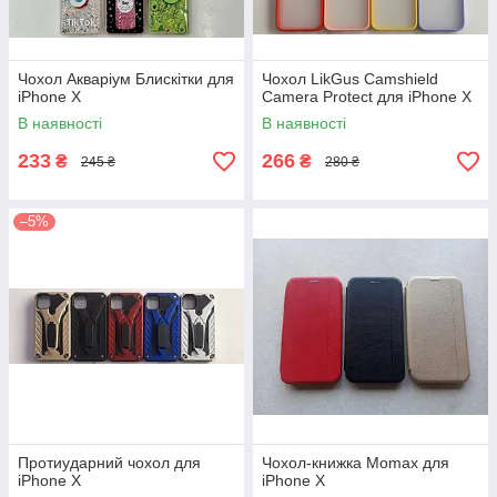
Чохол Акваріум Блискітки для
Чохол LikGus Camshield
iPhone X
Camera Protect для iPhone X
В наявності
В наявності
233
266
₴
₴
245 ₴
280 ₴
–5%
Протиударний чохол для
Чохол-книжка Momax для
iPhone X
iPhone X