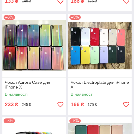
133
166
₴
₴
140 ₴
175 ₴
–5%
–5%
Чохол Aurora Case для
Чохол Electroplate для iPhone
iPhone X
X
В наявності
В наявності
233
166
₴
₴
245 ₴
175 ₴
–5%
–5%