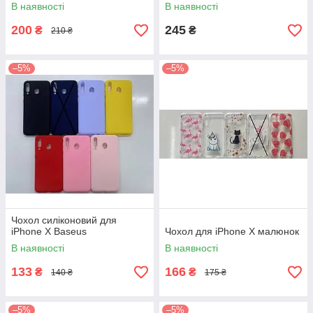
В наявності
В наявності
200
245
₴
₴
210 ₴
–5%
–5%
Чохол силіконовий для
iPhone X Baseus
Чохол для iPhone X малюнок
В наявності
В наявності
133
166
₴
₴
140 ₴
175 ₴
–5%
–5%