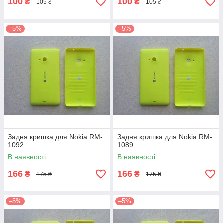
100
100
₴
₴
105 ₴
105 ₴
–5%
–5%
Задня кришка для Nokia RM-
Задня кришка для Nokia RM-
1092
1089
В наявності
В наявності
166
166
₴
₴
175 ₴
175 ₴
–5%
–5%