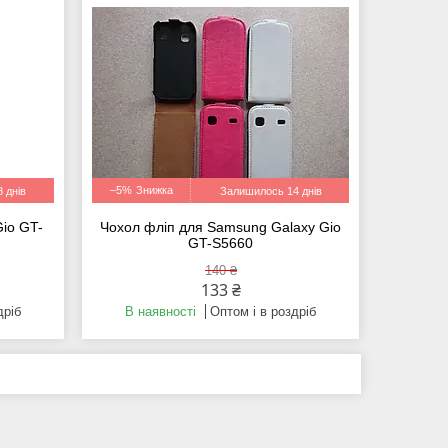
–5%
 днів
Залишилось 14 днів
io GT-
Чохол фліп для Samsung Galaxy Gio
GT-S5660
140 ₴
133 ₴
дріб
В наявності
Оптом і в роздріб