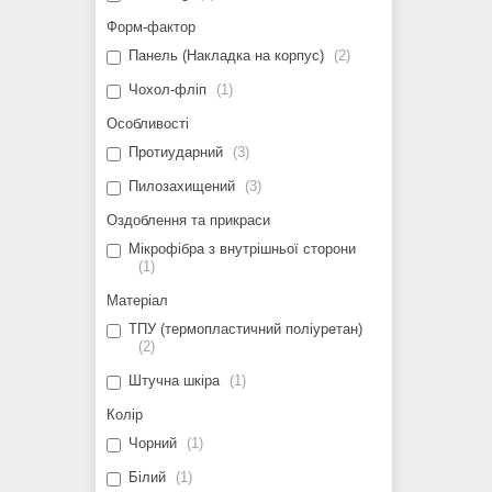
Форм-фактор
Панель (Накладка на корпус)
2
Чохол-фліп
1
Особливості
Протиударний
3
Пилозахищений
3
Оздоблення та прикраси
Мікрофібра з внутрішньої сторони
1
Матеріал
ТПУ (термопластичний поліуретан)
2
Штучна шкіра
1
Колір
Чорний
1
Білий
1