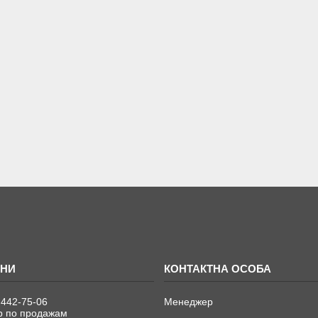
 442-75-06
Менеджер
 по продажам