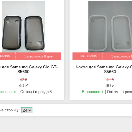
–5%
Залишилось 8 днів
Залишилось 8
 для Samsung Galaxy Gio GT-
Чохол для Samsung Galaxy G
S5660
S5660
42 ₴
42 ₴
40 ₴
40 ₴
наявності
Оптом і в роздріб
В наявності
Оптом і в роз