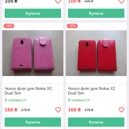
105
100
₴
₴
105 ₴
Купити
Купити
–5%
–5%
Чохол фліп для Nokia X2
Чохол фліп для Nokia X2
Dual Sim
Dual Sim
В наявності
В наявності
166
166
₴
₴
175 ₴
175 ₴
Купити
Купити