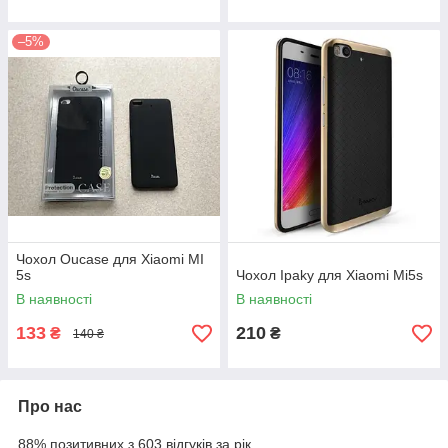
–5%
Чохол Oucase для Xiaomi MI
5s
Чохол Ipaky для Xiaomi Mi5s
В наявності
В наявності
133
210
₴
₴
140 ₴
Про нас
88% позитивних з 603 відгуків за рік