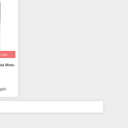
2 дні
ola Moto
дріб