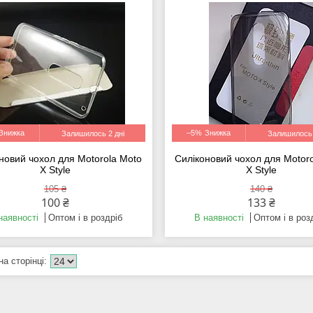
–5%
Залишилось 2 дні
Залишилось 
новий чохол для Motorola Moto
Силіконовий чохол для Motor
X Style
X Style
105 ₴
140 ₴
100 ₴
133 ₴
наявності
Оптом і в роздріб
В наявності
Оптом і в роз