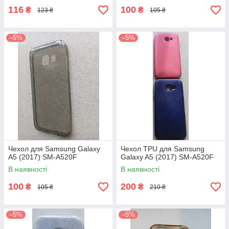
116
100
₴
₴
123 ₴
105 ₴
–5%
–5%
Чехол для Samsung Galaxy
Чехол TPU для Samsung
A5 (2017) SM-A520F
Galaxy A5 (2017) SM-A520F
В наявності
В наявності
100
200
₴
₴
105 ₴
210 ₴
–5%
–5%