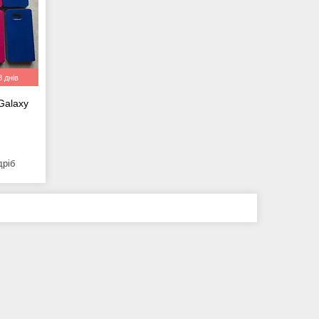
 днів
Galaxy
дріб