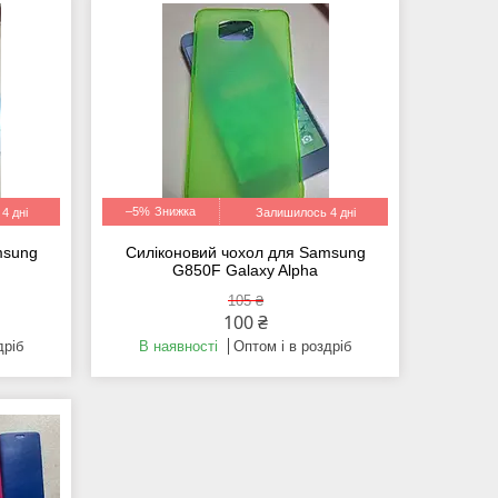
–5%
4 дні
Залишилось 4 дні
msung
Силіконовий чохол для Samsung
G850F Galaxy Alpha
105 ₴
100 ₴
дріб
В наявності
Оптом і в роздріб