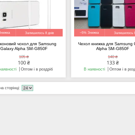
–5%
Залишилось 8 днів
Залишилось 8
іконовий чохол для Samsung
Чехол книжка для Samsung 
Galaxy Alpha SM-G850F
Alpha SM-G850F
105 ₴
140 ₴
100 ₴
133 ₴
наявності
Оптом і в роздріб
В наявності
Оптом і в роз