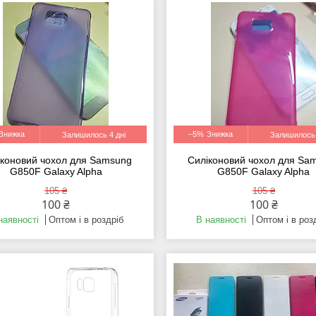
–5%
Залишилось 4 дні
Залишилось 
іконовий чохол для Samsung
Силіконовий чохол для Sa
G850F Galaxy Alpha
G850F Galaxy Alpha
105 ₴
105 ₴
100 ₴
100 ₴
наявності
Оптом і в роздріб
В наявності
Оптом і в роз