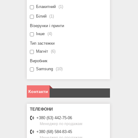
Блакитний
1
Білий
1
Візерунки і принти
Інше
4
Тип застежки
Магніт
6
Виробник
Samsung
10
Контакти
+380 (63) 442-75-06
Менеджер по продажам
+380 (68) 584-83-45
Менеджер по продажам