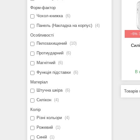
Форм-фактор
Чохол-книжка
6
Панель (Накладка на корпус)
4
–5%
Особливості
Пилозахищений
10
Сил
Протиударний
6
Магнітний
6
В 
Функція підставки
6
Матеріал
Штучна шкіра
6
Силікон
4
Колір
Різні кольори
4
Рожевий
1
Синій
1