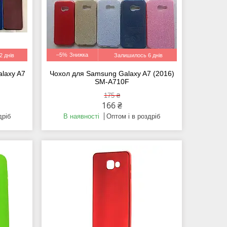
–5%
 днів
Залишилось 6 днів
laxy A7
Чохол для Samsung Galaxy A7 (2016)
SM-A710F
175 ₴
166 ₴
дріб
В наявності
Оптом і в роздріб