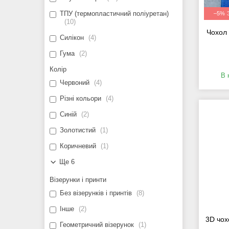
ТПУ (термопластичний поліуретан)
–5%
10
Чохол 
Силікон
4
Гума
2
Колір
В 
Червоний
4
Різні кольори
4
Синій
2
Золотистий
1
Коричневий
1
Ще 6
Візерунки і принти
Без візерунків і принтів
8
Інше
2
3D чох
Геометричний візерунок
1