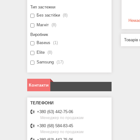
Тип застежки
Без застібки
8
Немає
Магніт
8
Виробник
Baseus
1
Elite
8
Samsung
17
Контакти
+380 (63) 442-75-06
Менеджер по продажам
+380 (68) 584-83-45
Менеджер по продажам
+380 (63) 442-75-06