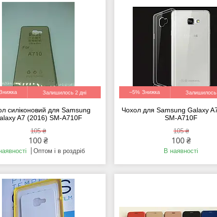
–5%
Залишилось 2 дні
Залишилось 
ол силіконовий для Samsung
Чохол для Samsung Galaxy A7
alaxy A7 (2016) SM-A710F
SM-A710F
105 ₴
105 ₴
100 ₴
100 ₴
наявності
Оптом і в роздріб
В наявності