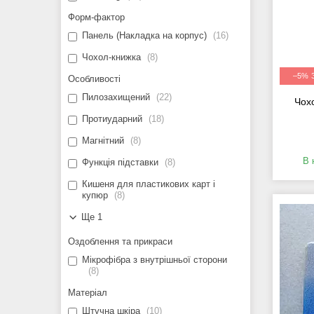
Форм-фактор
Панель (Накладка на корпус)
16
Чохол-книжка
8
–5%
Особливості
Пилозахищений
22
Чох
Протиударний
18
Магнітний
8
В 
Функція підставки
8
Кишеня для пластикових карт і
купюр
8
Ще 1
Оздоблення та прикраси
Мікрофібра з внутрішньої сторони
8
Матеріал
Штучна шкіра
10