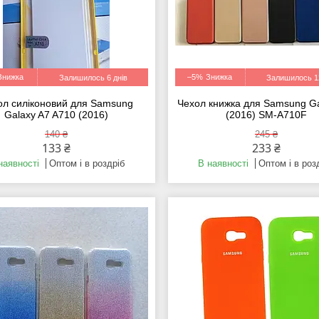
–5%
Залишилось 6 днів
Залишилось 12
ол силіконовий для Samsung
Чехол книжка для Samsung Ga
Galaxy A7 A710 (2016)
(2016) SM-A710F
140 ₴
245 ₴
133 ₴
233 ₴
наявності
Оптом і в роздріб
В наявності
Оптом і в роз