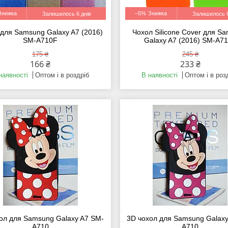
–5%
Залишилось 6 днів
Залишилось 6
для Samsung Galaxy A7 (2016)
Чохол Silicone Cover для S
SM-A710F
Galaxy A7 (2016) SM-A7
175 ₴
245 ₴
166 ₴
233 ₴
наявності
Оптом і в роздріб
В наявності
Оптом і в роз
ол для Samsung Galaxy A7 SM-
3D чохол для Samsung Galaxy
A710
A710