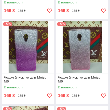
В наявності
В наявності
166
166
₴
₴
175 ₴
175 ₴
–5%
–5%
Чохол блискітки для Meizu
Чохол блискітки для Meizu
M6
M6
В наявності
В наявності
166
166
₴
₴
175 ₴
175 ₴
–5%
–5%