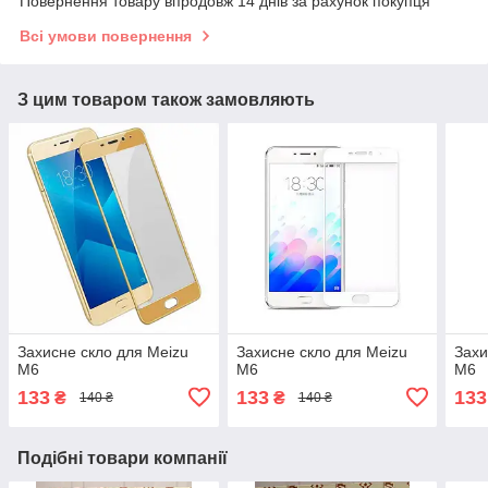
Повернення товару впродовж 14 днів за рахунок покупця
Всі умови повернення
З цим товаром також замовляють
Захисне скло для Meizu
Захисне скло для Meizu
Захи
M6
M6
M6
133
133
133
₴
₴
140 ₴
140 ₴
Подібні товари компанії