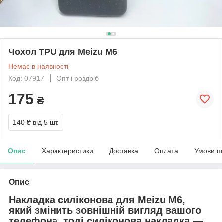
Чохол TPU для Meizu M6
Немає в наявності
Код: 07917
Опт і роздріб
175
₴
140 ₴
від 5 шт.
Опис
Характеристики
Доставка
Оплата
Умови п
Опис
Накладка силіконова для Meizu M6,
який змінить зовнішній вигляд вашого
телефона, тоді силіконова накладка —