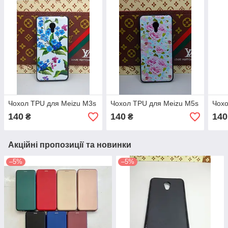
Чохол TPU для Meizu M3s
Чохол TPU для Meizu M5s
Чохо
140
140
140
₴
₴
Акційні пропозиції та новинки
–5%
–5%