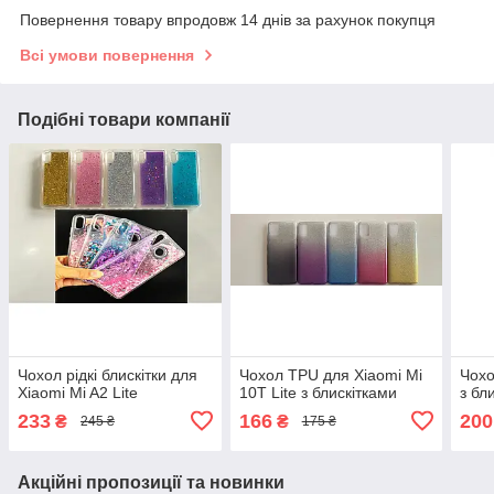
Повернення товару впродовж 14 днів за рахунок покупця
Всі умови повернення
Подібні товари компанії
Чохол рідкі блискітки для
Чохол TPU для Xiaomi Mi
Чохо
Xiaomi Mi A2 Lite
10T Lite з блискітками
з бл
233
166
200
₴
₴
245 ₴
175 ₴
Акційні пропозиції та новинки