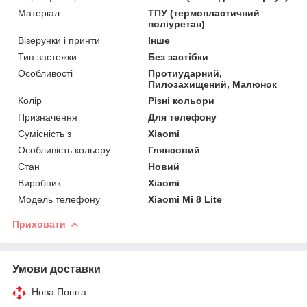
Матеріал
ТПУ (термопластичний
поліуретан)
Візерунки і принти
Інше
Тип застежки
Без застібки
Особливості
Протиударний,
Пилозахищений, Малюнок
Колір
Різні кольори
Призначення
Для телефону
Сумісність з
Xiaomi
Особливість кольору
Глянсовий
Стан
Новий
Виробник
Xiaomi
Модель телефону
Xiaomi Mi 8 Lite
Приховати
Умови доставки
Нова Пошта