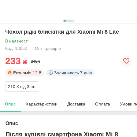
Чохол рідкі блискітки для Xiaomi Mi 8 Lite
В наявності
Код: 13062
Опт і роздріб
233
₴
245 ₴
Економія
12 ₴
Залишилось
7 днів
210 ₴
від 3 шт.
Опис
Характеристики
Доставка
Оплата
Умови п
Опис
Після купівлі смартфона Xiaomi Mi 8