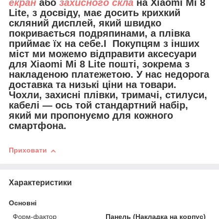
екран
або
захисного скла
на Xiaomi Mi 8
Lite, з досвіду, має досить крихкий
скляний дисплей, який швидко
покривається подряпинами, а плівка
приймає їх на себе.І Покупцям з інших
міст ми можемо відправити
аксесуари
для Xiaomi Mi 8 Lite
пошті, зокрема з
накладеною платежетою. У нас недорога
доставка та низькі ціни на товари.
Чохли, захисні плівки, тримачі, стилуси,
кабелі — ось той стандартний набір,
який ми пропонуємо для кожного
смартфона.
Приховати
Характеристики
Основні
Форм-фактор
Панель (Накладка на корпус)