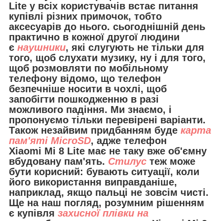
Lite у всіх користувачів встає питання
купівлі різних примочок, тобто
аксесуарів до нього. сьогоднішній день
практично в кожної другої людини
є
наушники
, які слугують не тільки для
того, щоб слухати музику, ну і для того,
щоб розмовляти по мобільному
телефону відомо, що телефон
безпечніше носити в чохлі, щоб
запобігти пошкодженню в разі
можливого падіння. Ми знаємо, і
пропонуємо тільки перевірені варіанти.
Також незайвим придбанням буде
карта
пам'яті MicroSD
, адже телефон
Xiaomi Mi 8 Lite має не таку вже об'ємну
вбудовану пам'ять.
Стилус
теж може
бути корисний: бувають ситуації, коли
його використання виправданіше,
наприклад, якщо пальці не зовсім чисті.
Ще на наш погляд, розумним рішенням
є купівля
захисної плівки на