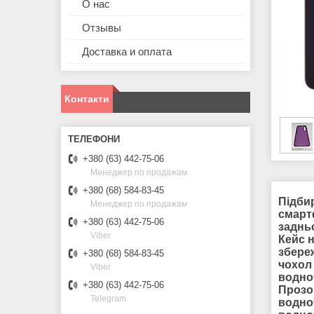
О нас
Отзывы
Доставка и оплата
Контакти
+380 (63) 442-75-06
Менеджер по продажам
+380 (68) 584-83-45
Підби
Менеджер по продажам
смарт
+380 (63) 442-75-06
задньо
Viber
Кейс 
збере
+380 (68) 584-83-45
чохол 
Viber
водноч
+380 (63) 442-75-06
Прозо
Telegram
водно