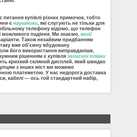
танні.
ає питання купівлі різних примочок, тобто
дини є
наушники
, які слугують не тільки для
 мобільному телефону відомо, що телефон
і можливого падіння. Ми знаємо,
який
 варіанти. Також незайвим придбанням
е таку вже об'ємну вбудовану
коли його використання виправданіше,
розумним рішенням є купівля
захисної плівки
осить крихкий скляний дисплей, який швидко
купцям з інших міст ми можемо
деною платежетою. У нас недорога доставка
уси, кабелі — ось той стандартний набір,