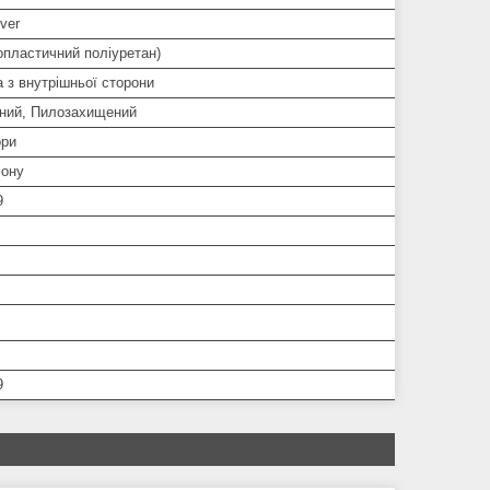
ver
опластичний поліуретан)
 з внутрішньої сторони
ний, Пилозахищений
ори
ону
9
9