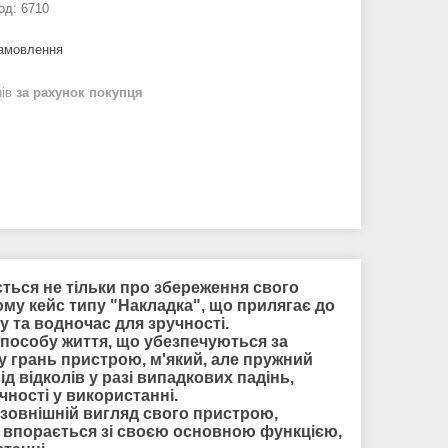
од:
6710
замовлення
нів
за рахунок покупця
ться не тільки про збереження свого
му кейс типу "Накладка", що прилягає до
у та водночас для зручності.
способу життя, що убезпечуються за
 грань пристрою, м'який, але пружний
ід відколів у разі випадкових падінь,
чності у використанні.
зовнішній вигляд свого пристрою,
 впорається зі своєю основною функцією,