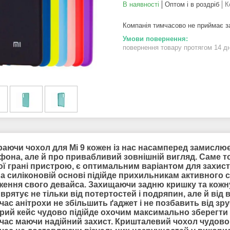
В наявності
Оптом і в роздріб
К
Компанія тимчасово не приймає 
повернення товару протягом 14 д
раючи чохол для Mi 9 кожен із нас насамперед замислює
фона, але й про привабливий зовнішній вигляд. Саме то
ї грані пристрою, є оптимальним варіантом для захист
на силіконовій основі підійде прихильникам активного 
ження свого девайса. Захищаючи задню кришку та кожну
врятує не тільки від потертостей і подряпин, але й від в
ас анітрохи не збільшить ґаджет і не позбавить від зру
рий кейс чудово підійде охочим максимально зберегти 
час маючи надійний захист. Кришталевий чохол чудово