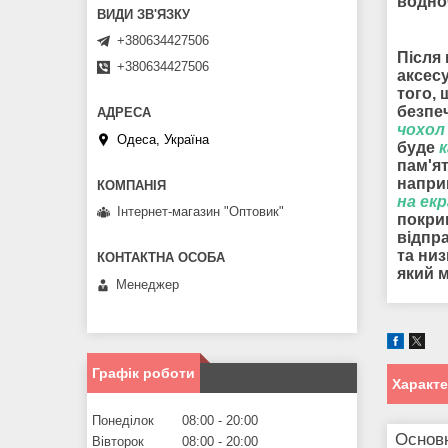
водно
+380634427506
Після 
+380634427506
аксесу
того,
безпе
чохол 
Одеса, Україна
буде
к
пам'я
наприк
на ек
Інтернет-магазин "Оптовик"
покрив
відпр
та низ
який 
Менеджер
Графік роботи
Характ
Понеділок
08:00
20:00
Основ
Вівторок
08:00
20:00