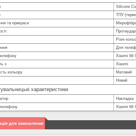
к
Silicone Co
л
ТПУ (терм
ння та прикраси
Мікрофібра
ості
Протиудар
Різні коль
ення
Для телеф
телефону
Xiaomi Mi 
ть з
Xiaomi
сть кольору
Матовий
Новий
увальницькі характеристики
ктор
Накладка
телефону
Xiaomi Mi 
ція для замовлення