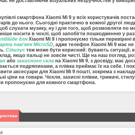
час не доставляючи візуальних незручностей у викорис
купівлі смартфона Xiaomi Mi 9 у всіх користувачів пост
арів до нього. Сьогодні практично в кожної другої лю
 щоб слухати музику, ну і для того, щоб розмовляти по
чніше носити в чохлі, щоб запобігти пошкодженню у раз
підійде для
Xiaomi Mi 9
і пропонуємо тільки перевірені
арта пам'яті MicroSD
, адже телефон Xiaomi Mi 9 має н
ть.
Стилус
теж може бути корисний: бувають ситуації, 
лад, якщо пальці не зовсім чисті. Ще на наш погляд, 
ран
або
захисного скла
на Xiaomi Mi 9, з досвіду, має д
ається подряпинами, а плівка приймає їх на себе. І по
авити
аксесуари для Xiaomi Mi 9
пошті, зокрема з накла
ькі ціни на товари. Чохли, захисні плівки, тримачі, стил
ми пропонуємо для кожного смартфона.
еристики
ні