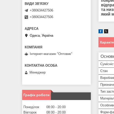
покри
відпр
та низ
+380634427506
який 
+380634427506
Одеса, Україна
Характ
Інтернет-магазин "Оптовик"
Основ
Сумісніс
Стан
Менеджер
Виробни
Признач
Тип заст
Графік роботи
Матеріа
Особлив
Понеділок
08:00
20:00
Форм-фа
Вівторок
08:00
20:00